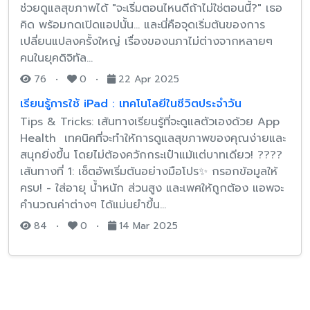
ช่วยดูแลสุขภาพได้ "จะเริ่มตอนไหนดีถ้าไม่ใช่ตอนนี้?" เธอ
คิด พร้อมกดเปิดแอปนั้น... และนี่คือจุดเริ่มต้นของการ
เปลี่ยนแปลงครั้งใหญ่ เรื่องของนภาไม่ต่างจากหลายๆ
คนในยุคดิจิทัล…
76
•
0
•
22 Apr 2025
เรียนรู้การใช้ iPad : เทคโนโลยีในชีวิตประจำวัน
Tips & Tricks: เส้นทางเรียนรู้ที่จะดูแลตัวเองด้วย App
Health เทคนิคที่จะทำให้การดูแลสุขภาพของคุณง่ายและ
สนุกยิ่งขึ้น โดยไม่ต้องควักกระเป๋าแม้แต่บาทเดียว! ????
เส้นทางที่ 1: เซ็ตอัพเริ่มต้นอย่างมือโปร✨ กรอกข้อมูลให้
ครบ! - ใส่อายุ น้ำหนัก ส่วนสูง และเพศให้ถูกต้อง แอพจะ
คำนวณค่าต่างๆ ได้แม่นยำขึ้น…
84
•
0
•
14 Mar 2025