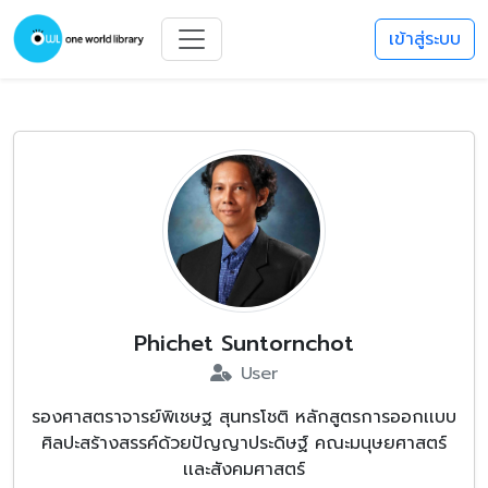
เข้าสู่ระบบ
Phichet Suntornchot
User
รองศาสตราจารย์พิเชษฐ สุนทรโชติ หลักสูตรการออกเเบบ
ศิลปะสร้างสรรค์ด้วยปัญญาประดิษฐ์ คณะมนุษยศาสตร์
เเละสังคมศาสตร์