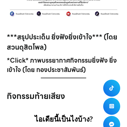
***สรุปประเด็น ยิ่งฟังยิ่งเข้าใจ*** (โดย
สวนดุสิตโพล)
*Click* ภาพบรรยากาศกิจกรรมยิ่งฟัง ยิ่ง
เข้าใจ (โดย กองประชาสัมพันธ์)
กิจกรรมท้ายเสียง
ไอเดียนี้เป็นไงบ้าง?