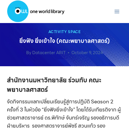
Skip
to
content
ACTIVITY SPACE
ยิ่งฟัง ยิ่งเข้าใจ (คณะพยาบาลศาสตร์)
By
Datacenter ARIT
October 9, 2024
สำนักงานมหาวิทยาลัย ร่วมกับ คณะ
พยาบาลศาสตร์
จัดกิจกรรมแลกเปลี่ยนเรียนรู้สู่การปฏิบัติ Season 2
ครั้งที่ 3 ในหัวข้อ “ยิ่งฟังยิ่งเข้าใจ” โดยได้รับเกียรติจาก ผู้
ช่วยศาสตราจารย์ ดร.พิทักษ์ จันทร์เจริญ รองอธิการบดี
ฝ่ายบริหาร รองศาสตราจารย์พัชรี สวนแก้ว รอง