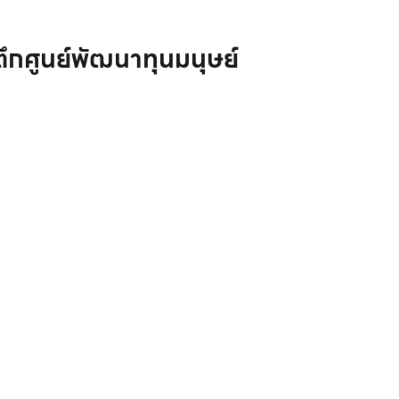
ึกศูนย์พัฒนาทุนมนุษย์