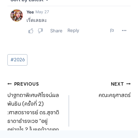
Post
#
2026
Tags:
Post
PREVIOUS
NEXT
ปาฐกถาพิเศษศิโรจน์ผล
คณะครุศาสตร์
navigation
พันธิน (ครั้งที่ 2)
:ศาสตราจารย์ ดร.สุชาติ
ธาดาธำรงเวช “อยู่
อย่างไร ? ในยุคข้าวของ