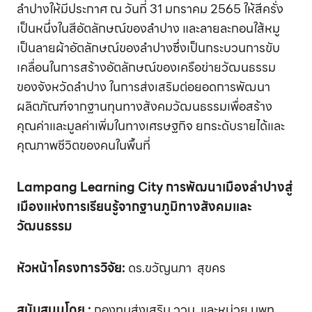
ลำปางให้มีประกาศ ณ วันที่ 31 มกราคม 2565 ให้สีครั่ง
เป็นหนึ่งในสีอัตลักษณ์ของลำปาง และลายละกอนใส้หมู
เป็นลายผ้าอัตลักษณ์ของลำปางซึ่งเป็นกระบวนการขับ
เคลื่อนในการสร้างอัตลักษณ์ของเครือข่ายวัฒนธรรม
ของจังหวัดลำปาง ในการส่งเสริมต่อยอดการพัฒนา
ผลิตภัณฑ์จากฐานทุนทางสังคมวัฒนธรรมเพื่อสร้าง
คุณค่าและมูลค่าเพิ่มในทางเศรษฐกิจ ยกระดับรายได้และ
คุณภาพชีวิตของคนในพื้นที่
Lampang Learning City
การพัฒนาเมืองลำปางสู่
เมืองแห่งการเรียนรู้จากฐานภูมิทางสังคมและ
วัฒนธรรม
หัวหน้าโครงการวิจัย
:
ดร.ขวัญนภา สุขคร
สนับสนุนโดย :
กองทุนส่งเสริม ววน. และหน่วย บพท.