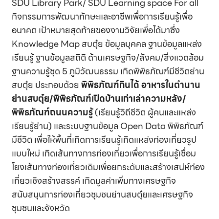
SDU Library Park/ SDU Learning space For all
กิจกรรมการพัฒนาทักษะและอาชีพเพื่อการเรียนรู้เพื่อ
อนาคต เป้าหมายสุดท้ายของงานวิจัยเพื่อได้มาซึ่ง
Knowledge Map สบตุ๋ย ข้อมูลบุคคล ฐานข้อมูลแหล่ง
เรียนรู้ ฐานข้อมูลสถิติ ด้านเศรษฐกิจ/สังคม/สิ่งแวดล้อม
ฐานความรู้ชุด 5 ภูมิวัฒนธรรม เกิดพิพิธภัณฑ์มีชีวิตย่าน
สบตุ๋ย ประกอบด้วย
พิพิธภัณฑ์กินได้ อาหารในตำนาน
ย่านสบตุ๋ย/พิพิธภัณฑ์เปิดบ้านเก่าเล่าความหลัง/
พิพิธภัณฑ์ถนนความรู้
(เรียนรู้วิถีชีวิต ผู้คนและแหล่ง
เรียนรู้ย่าน) และระบบฐานข้อมูล Open Data พิพิธภัณฑ์
มีชีวิต เพื่อให้พื้นที่เกิดการเรียนรู้เกิดแหล่งท่องเที่ยวรูป
แบบใหม่ เกิดเส้นทางการท่องเที่ยวเพื่อการเรียนรู้เชื่อม
โยงเส้นทางท่องเที่ยวเดิมเพื่อยกระดับและสร้างเสน่ห์ท่อง
เที่ยวเชิงสร้างสรรค์ เกิดมูลค่าเพิ่มทางเศรษฐกิจ
สนับสนุนการท่องเที่ยวชุมชนย่านสบตุ๋ยและเศรษฐกิจ
ชุมชนและจังหวัด