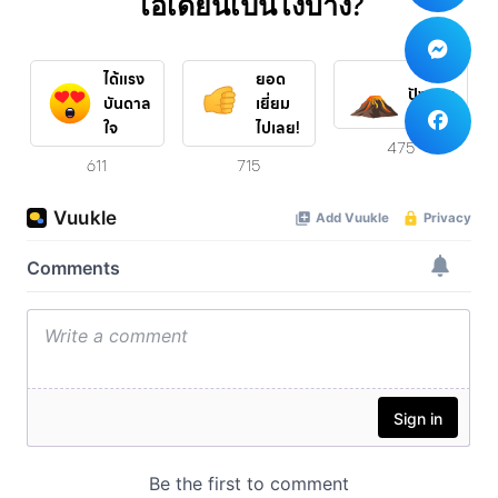
ไอเดียนี้เป็นไงบ้าง?
ได้แรง
ยอด
ปังสุดๆ
บันดาล
เยี่ยม
ใจ
ไปเลย!
475
611
715