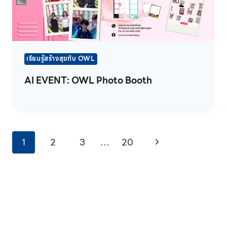
เรียนรู้สร้างสุขกับ OWL
AI EVENT: OWL Photo Booth
Page
Next
1
2
3
…
20
navigation
Page