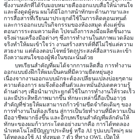
ซึ่ง
งาน
หลักที่ได้รับมอบหมายคือ
ออกแบบสื่อให้น่าสนใจ
และดึงดูดผู้คน
ผมได้มีโอกาสนำทักษะด้านภาษาและ
การสื่อสารที่เรียนมาประยุกต์ใช้ในการ
คิด
คอนเทนต์
และการออกแบบในกิจกรรมของห้องสมุด
ตั้งแต่ขั้น
ตอนการระดมความคิด ไปจนถึงการลงมือผลิตชิ้นงาน
จริงผ่านเครื่องมือ
ต่างๆ
ซึ่งการทำงานในสภาพแวดล้อม
จริงทำให้ผมเข้าใจว่า งานสร้างสรรค์ที่ดีไม่ใช่แค่ความ
สวยงาม แต่ต้องตอบโจทย์วัตถุประสงค์สื่อสารและเข้า
ถึงความสนใจของผู้ฟังในขณะนั้นด้วย
บทเรียนสำคัญที่ผมได้
จาก
การผลิตสื่อ การทำงาน
ออกแบบ
ยังฝึกให้ผมเป็นคนที่มีความยืดหยุ่นสูง
เนื่องจาก
งานออกแบบมักจะต้องเปลี่ยนแปลงบ่อยๆตาม
ความต้องการ
ผมจึงต้องตื่นตัวและ
หมั่
นอ
ัป
เดตความรู้
ด้าน
ต่างๆ
เพื่อนำมาประยุกต์ใช้ในการทำงานให้รวดเร็ว
และมีประสิทธิภาพมากขึ้น ทักษะเหล่านี้ถือเป็นอาวุธ
สำคัญที่ช่วยให้ผมสามารถก้าวข้ามขีดจำกัด
เดิมๆ
ของ
การทำงานในห้องเรียน สู่การเป็น
วัย
ทำงานที่มีความเป็น
มืออาชีพ
มากยิ่งขึ้น
และอีก
บทเรียนสำคัญที่ผลักดันให้
ทักษะของผมก้าวกระโดดอย่างมากคือ การได้ทดลอง
นำเทคโนโลยีปัญญาประดิษฐ์ หรือ
AI
รูปแบบใหม่ๆ
ผม
ได้ทดลองใช้
A
I
ทั้งหมด 7 ตัว ที่ทาง
OWL
เปิดให้