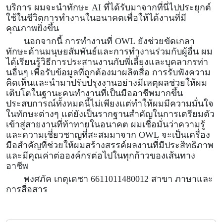
บริการ ผมจะนำทักษะ
AI
ที่ได้รับมาจากที่นี่ไปประยุกต์
ใช้ในชีวิตการทำงานในอนาคตเพื่อให้ได้งานที่มี
คุณภาพยิ่งขึ้น
นอกจากนี้ การทำงานที่
OWL
ยังช่วยขัดเกลา
ทักษะด้านมนุ
ษย
สัมพันธ์และการทำงานร่วมกับผู้อื่น ผม
ได้เรียนรู้วิธีการประสานงานกับพี่เลี้ยงและ
บุคลากรท่า
นอื่นๆ
เพื่อรับข้อมูลที่ถูกต้องมาผลิตสื่อ การรับฟังความ
คิดเห็นและนำมาปรับปรุงงานอย่างมีเหตุผลช่วยให้ผม
เติบโตในฐานะคนทำงานที่เป็นมืออาชีพมากขึ้น
ประสบการณ์ทั้งหมดนี้ไม่เพียงแต่ทำให้ผมมีความมั่นใจ
ในทักษะ
ต่างๆ
แต่ยังเป็นรากฐานสำคัญในการเตรียมตัว
เข้าสู่สายงานที่ท้าทายในอนาคต ผมเชื่อมั่นว่าความรู้
และความเชี่ยวชาญที่สะสมมาจาก
OWL
จะเป็นเครื่อง
มือสำคัญที่ช่วยให้ผมสร้างสรรค์ผลงานที่มีประสิทธิภาพ
และมีคุณค่าต่อองค์กรต่อไปในทุกก้าวของเส้นทาง
อาชีพ
พงศภัค เกตุเดชา 6611011480012 สาขา ภาษาและ
การสื่อสาร