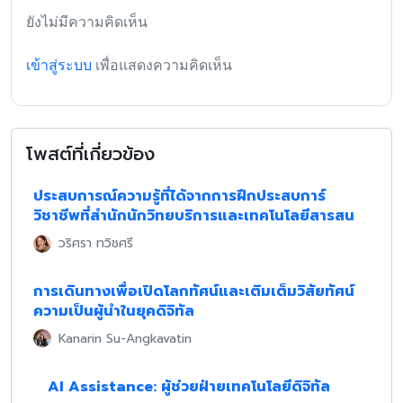
ยังไม่มีความคิดเห็น
เข้าสู่ระบบ
เพื่อแสดงความคิดเห็น
โพสต์ที่เกี่ยวข้อง
ประสบการณ์ความรู้ที่ได้จากการฝึกประสบการ์
วิชาชีพที่สำนักนักวิทยบริการและเทคโนโลยีสารสน
เทศมหวิทยาลัยสวนดุสิต One World Library โดย
วริศรา ทวิชศรี
นักศึกษามหาวิทยาลัยราชภัฏสุราษฎร์ธานี
การเดินทางเพื่อเปิดโลกทัศน์และเติมเต็มวิสัยทัศน์
ความเป็นผู้นำในยุคดิจิทัล
Kanarin Su-Angkavatin
AI Assistance: ผู้ช่วยฝ่ายเทคโนโลยีดิจิทัล