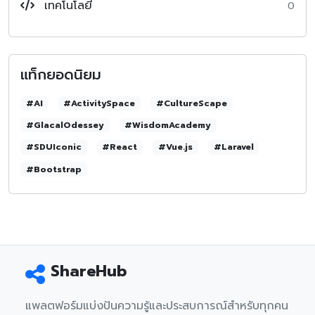
เทคโนโลยี
0
แท็กยอดนิยม
#AI
#ActivitySpace
#CultureScape
#GlacalOdessey
#WisdomAcademy
#SDUIconic
#React
#Vue.js
#Laravel
#Bootstrap
ShareHub
แพลตฟอร์มแบ่งปันความรู้และประสบการณ์สำหรับทุกคน