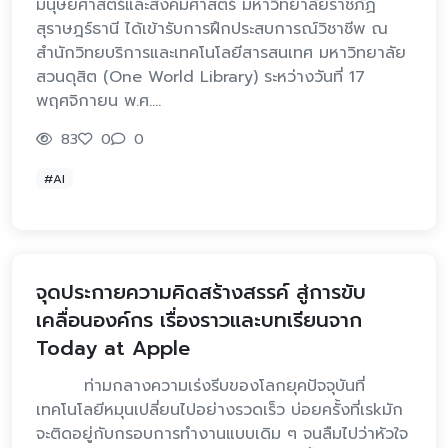
มนุษยศาสตร์และสังคมศาสตร์ มหาวิทยาลัยราชภัฏ
สุราษฎร์ธานี ได้เข้ารับการฝึกประสบการณ์วิชาชีพ ณ
สำนักวิทยบริการและเทคโนโลยีสารสนเทศ มหาวิทยาลัย
สวนดุสิต (One World Library) ระหว่างวันที่ 17
พฤศจิกายน พ.ศ.…
83
0
0
#AI
จุดประกายความคิดสร้างสรรค์ สู่การขับ
เคลื่อนองค์กร เรื่องราวและบทเรียนจาก
Today at Apple
ท่ามกลางความเร่งรีบของโลกยุคปัจจุบันที่
เทคโนโลยีหมุนเปลี่ยนไปอย่างรวดเร็ว บ่อยครั้งที่เรkมัก
จะติดอยู่กับกรอบการทำงานแบบเดิม ๆ จนลืมไปว่าหัวใจ