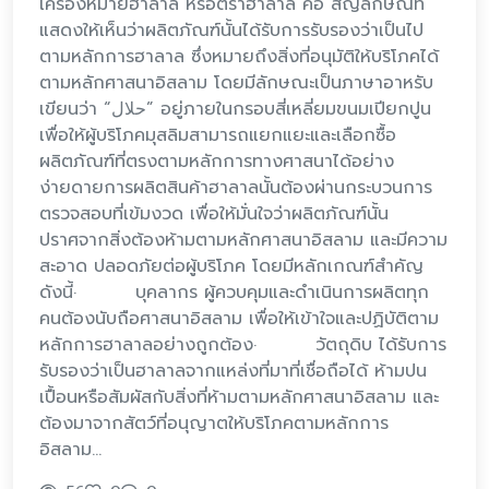
เครื่องหมายฮาลาล หรือตราฮาลาล คือ สัญลักษณ์ที่
แสดงให้เห็นว่าผลิตภัณฑ์นั้นได้รับการรับรองว่าเป็นไป
ตามหลักการฮาลาล ซึ่งหมายถึงสิ่งที่อนุมัติให้บริโภคได้
ตามหลักศาสนาอิสลาม โดยมีลักษณะเป็นภาษาอาหรับ
เขียนว่า “حلال” อยู่ภายในกรอบสี่เหลี่ยมขนมเปียกปูน
เพื่อให้ผู้บริโภคมุสลิมสามารถแยกแยะและเลือกซื้อ
ผลิตภัณฑ์ที่ตรงตามหลักการทางศาสนาได้อย่าง
ง่ายดายการผลิตสินค้าฮาลาลนั้นต้องผ่านกระบวนการ
ตรวจสอบที่เข้มงวด เพื่อให้มั่นใจว่าผลิตภัณฑ์นั้น
ปราศจากสิ่งต้องห้ามตามหลักศาสนาอิสลาม และมีความ
สะอาด ปลอดภัยต่อผู้บริโภค โดยมีหลักเกณฑ์สำคัญ
ดังนี้· บุคลากร ผู้ควบคุมและดำเนินการผลิตทุก
คนต้องนับถือศาสนาอิสลาม เพื่อให้เข้าใจและปฏิบัติตาม
หลักการฮาลาลอย่างถูกต้อง· วัตถุดิบ ได้รับการ
รับรองว่าเป็นฮาลาลจากแหล่งที่มาที่เชื่อถือได้ ห้ามปน
เปื้อนหรือสัมผัสกับสิ่งที่ห้ามตามหลักศาสนาอิสลาม และ
ต้องมาจากสัตว์ที่อนุญาตให้บริโภคตามหลักการ
อิสลาม…