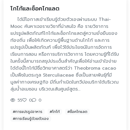
โกโก้และช็อคโกแลต
ได้มีโอกาสเข้าเรียนรู้ด้วยตัวเองผ่านระบบ Thai-
Mooc ค้นหาเจอรายวิชาที่น่าสนใจ คือ รายวิชาการ
แปรรูปผลิตภัณฑ์โกโก้และช็อกโกแลตสู่ความยั่งยืนของ
ท้องถิ่น เพื่อให้เกิดความรู้พื้นฐานด้านโกโก้ และการ
แปรรูปเป็นผลิตภัณฑ์ เพื่อไว้ใช้ประโยชน์ในการจัดการ
เรียนการสอน หรือการบริการวิชาการ โดยความรู้ที่ได้รับ
ในครั้งนี้สามารถสรุปประเด็นสำคัญเพื่อให้อ่านเข้าใจง่าย
ได้ดังนี้โกโก้มีชื่อวิทยาศาสตร์ว่า Theobroma cacao
เป็นพืชในตระกูล Sterculiaceae ซึ่งเป็นสายพันธุ์ที่มี
มูลค่าทางเศรษฐกิจ มีถิ่นกำเนิดในทวีปอเมริกาใต้บริเวณ
ลุ่มน้ำอเมซอน บริเวณเส้นศูนย์สูตร…
55
0
0
#การแปรรูปอาหาร
#โกโก้
#ช็อคโกแลต
#การเรียนรู้ด้วยตัวเอง