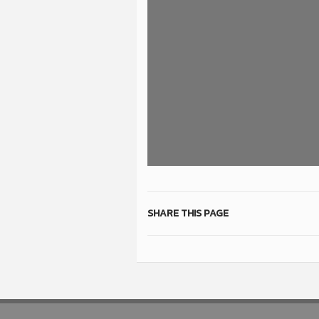
SHARE THIS PAGE