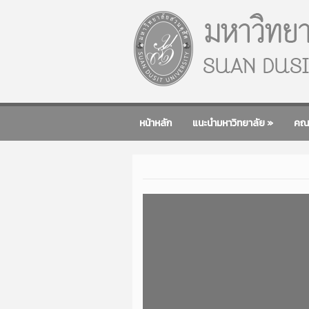
หน้าหลัก
แนะนำมหาวิทยาลัย
»
คณ