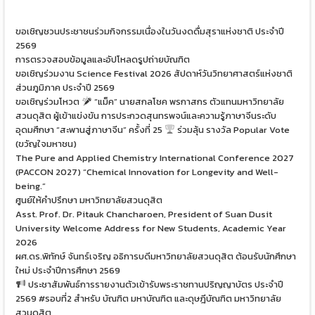
ขอเชิญชวนประชาชนร่วมกิจกรรมเนื่องในวันงดดื่มสุราแห่งชาติ ประจำปี
2569
การตรวจสอบข้อมูลและอัปโหลดรูปถ่ายบัณฑิต
ขอเชิญร่วมงาน Science Festival 2026 สัปดาห์วันวิทยาศาสตร์แห่งชาติ
ส่วนภูมิภาค ประจำปี 2569
ขอเชิญร่วมโหวต
“แม็ค” นายสกลโชค พรกาสกร ตัวแทนมหาวิทยาลัย
สวนดุสิต ผู้เข้าแข่งขัน การประกวดสุนทรพจน์และความรู้ภาษาจีนระดับ
อุดมศึกษา “สะพานสู่ภาษาจีน” ครั้งที่ 25
ร่วมลุ้น รางวัล Popular Vote
(ขวัญใจมหาชน)
The Pure and Applied Chemistry International Conference 2027
(PACCON 2027) “Chemical Innovation for Longevity and Well-
being.”
ศูนย์ให้คำปรึกษา มหาวิทยาลัยสวนดุสิต
Asst. Prof. Dr. Pitauk Chancharoen, President of Suan Dusit
University Welcome Address for New Students, Academic Year
2026
ผศ.ดร.พิทักษ์ จันทร์เจริญ อธิการบดีมหาวิทยาลัยสวนดุสิต ต้อนรับนักศึกษา
ใหม่ ประจำปีการศึกษา 2569
ประชาสัมพันธ์การรายงานตัวเข้ารับพระราชทานปริญญาบัตร ประจำปี
2569 #รอบที่2 สำหรับ บัณฑิต มหาบัณฑิต และดุษฎีบัณฑิต มหาวิทยาลัย
สวนดุสิต