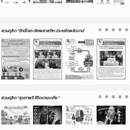
ศูนย์ให้คำปรึกษา มหาวิทยาลัยสวนดุสิต
แบบใกล้ชิด สนุกสนาน และเป็นกันเอง
สนใจเข้าร่วมกิจกรรม Academic boost up: Fun time ระหว่างวันที่
วิทยากร Dr. Youngho Park
ประกาศคณะกรรมการสรรหากรรมการสภามหาวิทยาลัยผู้ทรงคุณวุฒิ เรื่อง
การแต่งกายที่ถูกต้องสำหรับนักศึกษามหาวิทยาลัยสวนดุสิต
16,17,18,23,24,25,26,27 พฤศจิกายน 2563 (รวม 8 วัน) สอบถามเพิ่มเติมที่:
การสรรหากรรมการสภามหาวิทยาลัยผู้ทรงคุณวุฒิ พ.ศ.2569
ประกาศ : ประกวดราคาจ้างเหมาบริการอาคารที่พักพร้อมเฟอร์นิเจอร์และสิ่ง
Inbox : Saun Dusit The Open / โรงเรียนสาธิตละอออุทิศ สุพรรณบุรี
Asst. Prof. Dr. Pitauk Chancharoen, President of Suan Dusit
อำนวยความสะดวกครบครัน มหาวิทยาลัยสวนดุสิต ศูนย์วิทยาศาสตร์ ถนนสิ
หรือ โทร. 035 969 626
University Welcome Address for New Students, Academic Year
รินธร ระยะเวลา 1 ปี (12 เดือน) เดือนพฤศจิกายน 2569- ตุลาคม 2570
อธิการ ม.สวนดุสิต ย้ำ!!! รับสมัครนักศึกษา 64 คัดเลือกเข้ม ” เหนือกว่าด้วย
2026
มหาวิทยาลัยสวนดุสิต กรุงเทพมหานคร เปิดรับสมัครผู้เข้าอบรม หลักสูตร
คุณภาพ วิชาการควบคู่วิชาชีพ “
สวนดุสิต “รักษ์โลก เลิกพลาสติก ประหยัดพลังงาน”
การฝึกอบรมมัคคุเทศก์ทั่วไป (ภาษาอังกฤษ) รุ่นที่ 9
วิทยาเขตสุพรรณบุรี มสด. จัดกิจกรรม จิบกาแฟฟังเรื่องเล่า “เครื่องเคียง”
ประกาศมหาวิทยาลัยสวนดุสิต เรื่อง การเสนอชื่อบุคคลเพื่อเข้ารับการคัด
เลือกเป็นกรรมการสรรหานายกสภามหาวิทยาลัย จากผู้ทรงคุณวุฒิภายนอก
พ.ศ. ๒๕๖๙
บัณฑิตวิทยาลัย มหาวิทยาลัยสวนดุสิต มีความประสงค์จะรับสมัครและคัด
เลือก เป็นลูกจ้างของมหาวิทยาลัย ตำแหน่งเจ้าหน้าที่สำนักงาน (บริหารงาน
ทั่วไป) สังกัดบัณฑิตวิทยาลัย จำนวน 2 อัตรา
สวนดุสิต “สุขภาพดี ชีวิตปลอดภัย “