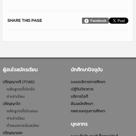
SHARE THIS PAGE
Facebook
ผู้สนใจสมัครเรียน
นักศึกษาปัจจุบัน
ปริญญาตรี (TCAS)
ระบบบริหารการศึกษา
หลักสูตรที่เปิดรับ
ปฎิทินวิชาการ
ค่าเล่าเรียน
บริการไอที
ปริญญาโท
อีเมลนักศึกษา
หลักสูตรที่เปิดสอน
กยศ.และทุนการศึกษา
ค่าเล่าเรียน
บุคลากร
กำหนดการรับสมัคร
ปริญญาเอก