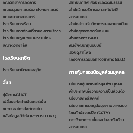
คณะวิทยาการจัดการ
สถาบันภาษา ศิลปะ และวัฒนธรรม
คณะมนุษยศาสตร์และสังคมศาสตร์
สำนักวิทยบริการและเทคโนโลยี
คณะพยาบาลศาสตร์
สารสนเทศ
โรงเรียนการเรือน
สำนักส่งเสริมวิชาการและงานทะเบียน
โรงเรียนการท่องเที่ยวและการบริการ
สำนักยุทธศาสตร์และแผน
โรงเรียนกฎหมายและการเมือง
สำนักกิจการพิเศษ
บัณฑิตวิทยาลัย
ศูนย์พัฒนาทุนมนุษย์
สวนดุสิตโพล
โรงเรียนสาธิต
โครงการร่วมมือทางวิชาการ (รมป.)
โรงเรียนสาธิตละอออุทิศ
การคุ้มครองข้อมูลส่วนบุคคล
อื่นๆ
นโยบายคุ้มครองข้อมูลส่วนบุคคล
คำประกาศเกี่ยวกับความเป็นส่วนตัว
คู่มือการใช้ ICT
นโยบายการใช้คุกกี้
เปลี่ยนรหัสผ่านอินเทอร์เน็ต
นโยบายการขอดูข้อมูลภาพจากระบบ
หมายเลขโทรศัพท์ภายใน
โทรทัศน์วงจรปิด (CCTV)
คลังข้อมูลดิจิทัล (REPOSITORY)
การรักษาความมั่นคงปลอดภัยด้าน
สารสนเทศ