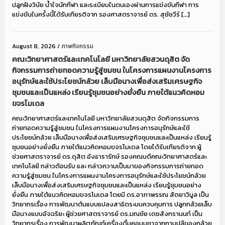
ปลูกฝังวินัย น้ำใจนักกีฬา และระเบียบในตนเองผ่านการแข่งขันกีฬา การ
แข่งขันในครั้งนี้ได้รับเกียรติจาก รองศาสตราจารย์ ดร. สุชัชวีร์ […]
August 8, 2026
/
ภาพกิจกรรม
คณะวิทยาศาสตร์และเทคโนโลยี มหาวิทยาลัยสวนดุสิต จัด
กิจกรรมการถ่ายทอดความรู้สู่ชมชน ในโครงการแผนงานโครงการ
อนุรักษ์และใช้ประโยชน์กล้วย เล็บมือนางเพื่อส่งเสริมเศรษฐกิจ
ชุมชนและเป็นแหล่ง เรียนรู้ชุมชนอย่างยั่งยืน ภายใต้แนวคิดหอม
ขจรโมเดล
คณะวิทยาศาสตร์และเทคโนโลยี มหาวิทยาลัยสวนดุสิต จัดกิจกรรมการ
ถ่ายทอดความรู้สู่ชมชน ในโครงการแผนงานโครงการอนุรักษ์และใช้
ประโยชน์กล้วย เล็บมือนางเพื่อส่งเสริมเศรษฐกิจชุมชนและเป็นแหล่ง เรียนรู้
ชุมชนอย่างยั่งยืน ภายใต้แนวคิดหอมขจรโมเดล โดยได้รับเกียรติจาก ผู้
ช่วยศาสตราจารย์ ดร.ดุสิต อังธารารักษ์ รองคณบดีคณะวิทยาศาสตร์และ
เทคโนโลยี กล่าวต้อนรับ และ กล่าวความเป็นมาของกิจกรรมการถ่ายทอด
ความรู้สู่ชมชน ในโครงการแผนงานโครงการอนุรักษ์และใช้ประโยชน์กล้วย
เล็บมือนางเพื่อส่งเสริมเศรษฐกิจชุมชนและเป็นแหล่ง เรียนรู้ชุมชนอย่าง
ยั่งยืน ภายใต้แนวคิดหอมขจรโมเดล โดยมี ดร.อาภาพรรณ สัตยาวิบูล เป็น
วิทยากรเรื่อง การพัฒนาต้นแบบแปลงสาธิตระบบควบคุมการ ปลูกกล้วยเล็บ
มือนางแบบอัจฉริยะ ผู้ช่วยศาสตราจารย์ ดร.มณชัย เดชสังกรานนท์ เป็น
วิทยากรเรื่อง การพัฒนาผลิตภัณฑ์เครื่องดื่มคอมบูชาจากกาบปลีของกล้วย