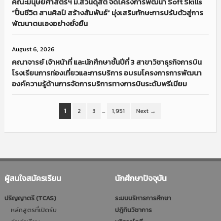
คณะมนุษยศาสตร์ฯ ม.สวนดุสิต จัดโครงการพัฒนา Soft Skills
“ปั้นชีวิต สานศิลป์ สร้างสัมพันธ์” มุ่งเสริมทักษะการปรับตัวสู่การ
พัฒนาตนเองอย่างยั่งยืน
August 6, 2026
คณาจารย์ เจ้าหน้าที่ และนักศึกษาชั้นปีที่ 3 สาขาวิชาธุรกิจการบิน
โรงเรียนการท่องเที่ยวและการบริการ อบรมโครงการการพัฒนา
องค์ความรู้ด้านการจัดการบริการทางการบินระดับพรีเมียม
1
2
3
…
1,951
Next →
ผู้สนใจสมัครเรียน
นักศึกษาปัจจุบัน
ปริญญาตรี (TCAS)
ระบบบริหารการศึกษา
หลักสูตรที่เปิดรับ
ปฎิทินวิชาการ