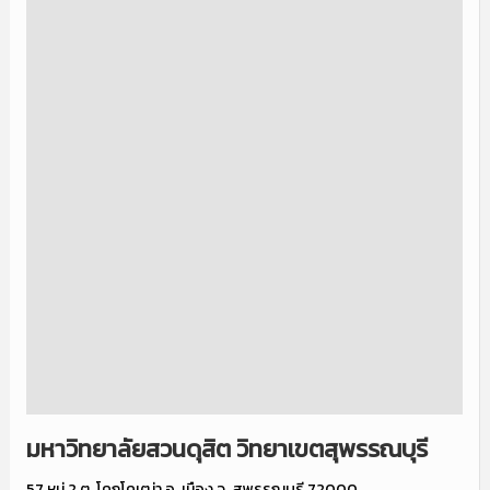
มหาวิทยาลัยสวนดุสิต วิทยาเขตสุพรรณบุรี
57 หมู่ 2 ต. โคกโคเฒ่า อ. เมือง จ. สุพรรณบุรี 72000