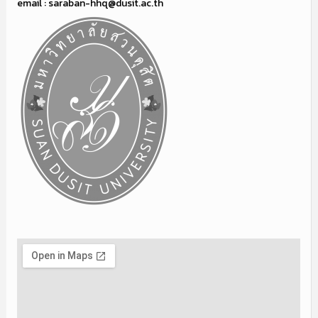
email : saraban-hhq@dusit.ac.th