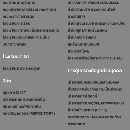
คณะวิทยาการจัดการ
สถาบันภาษา ศิลปะ และวัฒนธรรม
คณะมนุษยศาสตร์และสังคมศาสตร์
สำนักวิทยบริการและเทคโนโลยี
คณะพยาบาลศาสตร์
สารสนเทศ
โรงเรียนการเรือน
สำนักส่งเสริมวิชาการและงานทะเบียน
โรงเรียนการท่องเที่ยวและการบริการ
สำนักยุทธศาสตร์และแผน
โรงเรียนกฎหมายและการเมือง
สำนักกิจการพิเศษ
บัณฑิตวิทยาลัย
ศูนย์พัฒนาทุนมนุษย์
สวนดุสิตโพล
โรงเรียนสาธิต
โครงการร่วมมือทางวิชาการ (รมป.)
โรงเรียนสาธิตละอออุทิศ
การคุ้มครองข้อมูลส่วนบุคคล
อื่นๆ
นโยบายคุ้มครองข้อมูลส่วนบุคคล
คำประกาศเกี่ยวกับความเป็นส่วนตัว
คู่มือการใช้ ICT
นโยบายการใช้คุกกี้
เปลี่ยนรหัสผ่านอินเทอร์เน็ต
นโยบายการขอดูข้อมูลภาพจากระบบ
หมายเลขโทรศัพท์ภายใน
โทรทัศน์วงจรปิด (CCTV)
คลังข้อมูลดิจิทัล (REPOSITORY)
การรักษาความมั่นคงปลอดภัยด้าน
สารสนเทศ