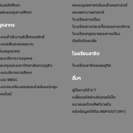
ีเมลนักศึกษา
คณะมนุษยศาสตร์และสังคมศาสตร์
ยศ.และทุนการศึกษา
คณะพยาบาลศาสตร์
โรงเรียนการเรือน
บุคลากร
โรงเรียนการท่องเที่ยวและการบริการ
โรงเรียนกฎหมายและการเมือง
ะบบสำนักงานอิเล็กทรอนิกส์
บัณฑิตวิทยาลัย
ระบบแฟ้มสะสมผลงาน
ีเมลบุคลากร
โรงเรียนสาธิต
กองบริหารงานบุคคล
กองทุนของมหาวิทยาลัยสวนดุสิต
โรงเรียนสาธิตละอออุทิศ
ะบบบริหารการศึกษา
อื่นๆ
ระบบ WBSC
ระบบจองห้องสอนออนไลน์และประชุม
คู่มือการใช้ ICT
ออนไลน์
เปลี่ยนรหัสผ่านอินเทอร์เน็ต
หมายเลขโทรศัพท์ภายใน
คลังข้อมูลดิจิทัล (REPOSITORY)