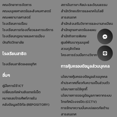
คณะวิทยาการจัดการ
สถาบันภาษา ศิลปะ และวัฒนธรรม
คณะมนุษยศาสตร์และสังคมศาสตร์
สำนักวิทยบริการและเทคโนโลยี
คณะพยาบาลศาสตร์
สารสนเทศ
โรงเรียนการเรือน
สำนักส่งเสริมวิชาการและงานทะเบียน
โรงเรียนการท่องเที่ยวและการบริการ
สำนักยุทธศาสตร์และแผน
โรงเรียนกฎหมายและการเมือง
สำนักกิจการพิเศษ
บัณฑิตวิทยาลัย
ศูนย์พัฒนาทุนมนุษย์
สวนดุสิตโพล
โรงเรียนสาธิต
โครงการร่วมมือทางวิชาการ (รมป.)
โรงเรียนสาธิตละอออุทิศ
การคุ้มครองข้อมูลส่วนบุคคล
อื่นๆ
นโยบายคุ้มครองข้อมูลส่วนบุคคล
คำประกาศเกี่ยวกับความเป็นส่วนตัว
คู่มือการใช้ ICT
นโยบายการใช้คุกกี้
เปลี่ยนรหัสผ่านอินเทอร์เน็ต
นโยบายการขอดูข้อมูลภาพจากระบบ
หมายเลขโทรศัพท์ภายใน
โทรทัศน์วงจรปิด (CCTV)
คลังข้อมูลดิจิทัล (REPOSITORY)
การรักษาความมั่นคงปลอดภัยด้าน
สารสนเทศ