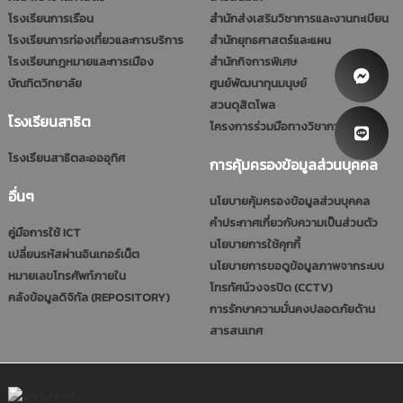
โรงเรียนการเรือน
สำนักส่งเสริมวิชาการและงานทะเบียน
โรงเรียนการท่องเที่ยวและการบริการ
สำนักยุทธศาสตร์และแผน
โรงเรียนกฎหมายและการเมือง
สำนักกิจการพิเศษ
บัณฑิตวิทยาลัย
ศูนย์พัฒนาทุนมนุษย์
สวนดุสิตโพล
โรงเรียนสาธิต
โครงการร่วมมือทางวิชาการ (รมป.)
โรงเรียนสาธิตละอออุทิศ
การคุ้มครองข้อมูลส่วนบุคคล
อื่นๆ
นโยบายคุ้มครองข้อมูลส่วนบุคคล
คำประกาศเกี่ยวกับความเป็นส่วนตัว
คู่มือการใช้ ICT
นโยบายการใช้คุกกี้
เปลี่ยนรหัสผ่านอินเทอร์เน็ต
นโยบายการขอดูข้อมูลภาพจากระบบ
หมายเลขโทรศัพท์ภายใน
โทรทัศน์วงจรปิด (CCTV)
คลังข้อมูลดิจิทัล (REPOSITORY)
การรักษาความมั่นคงปลอดภัยด้าน
สารสนเทศ