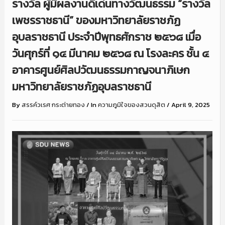
รางวัล ผู้มีผลงานดีเด่นทางวัฒนธรรม “รางวัล
เพชรราชธานี” ของมหาวิทยาลัยราชภัฏ
อุบลราชธานี ประจำปีพุทธศักราช ๒๕๖๘ เมื่อ
วันศุกร์ที่ ๑๔ มีนาคม ๒๕๖๘ ณ โรงละคร ชั้น ๔
อาคารศูนย์ศิลปวัฒนธรรมกาญจนาภิเษก
มหาวิทยาลัยราชภัฏอุบลราชธานี
By
สรรค์วเรศ กระต่ายทอง
/
In
ความภูมิใจของสวนดุสิต
/
April 9, 2025