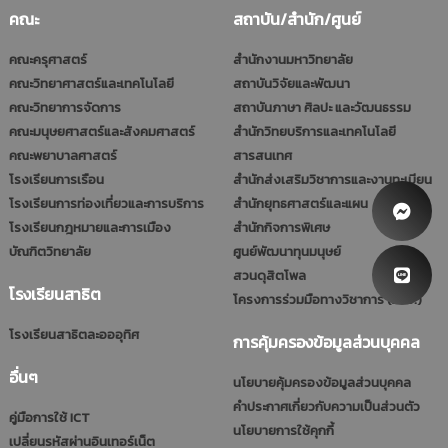
คณะ
สถาบัน/สำนัก/ศูนย์
คณะครุศาสตร์
สำนักงานมหาวิทยาลัย
คณะวิทยาศาสตร์และเทคโนโลยี
สถาบันวิจัยและพัฒนา
คณะวิทยาการจัดการ
สถาบันภาษา ศิลปะ และวัฒนธรรม
คณะมนุษยศาสตร์และสังคมศาสตร์
สำนักวิทยบริการและเทคโนโลยี
คณะพยาบาลศาสตร์
สารสนเทศ
โรงเรียนการเรือน
สำนักส่งเสริมวิชาการและงานทะเบียน
โรงเรียนการท่องเที่ยวและการบริการ
สำนักยุทธศาสตร์และแผน
โรงเรียนกฎหมายและการเมือง
สำนักกิจการพิเศษ
บัณฑิตวิทยาลัย
ศูนย์พัฒนาทุนมนุษย์
สวนดุสิตโพล
โรงเรียนสาธิต
โครงการร่วมมือทางวิชาการ (รมป.)
โรงเรียนสาธิตละอออุทิศ
การคุ้มครองข้อมูลส่วนบุคคล
อื่นๆ
นโยบายคุ้มครองข้อมูลส่วนบุคคล
คำประกาศเกี่ยวกับความเป็นส่วนตัว
คู่มือการใช้ ICT
นโยบายการใช้คุกกี้
เปลี่ยนรหัสผ่านอินเทอร์เน็ต