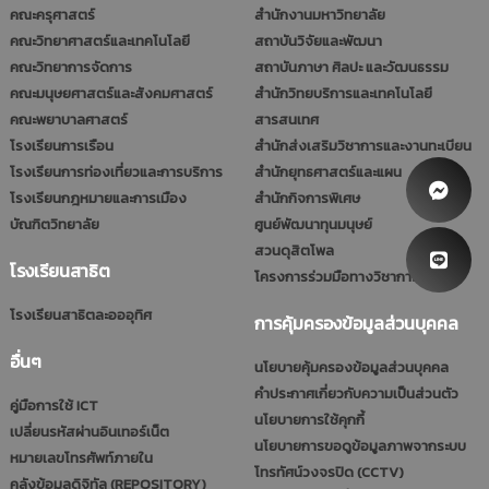
คณะครุศาสตร์
สำนักงานมหาวิทยาลัย
คณะวิทยาศาสตร์และเทคโนโลยี
สถาบันวิจัยและพัฒนา
คณะวิทยาการจัดการ
สถาบันภาษา ศิลปะ และวัฒนธรรม
คณะมนุษยศาสตร์และสังคมศาสตร์
สำนักวิทยบริการและเทคโนโลยี
คณะพยาบาลศาสตร์
สารสนเทศ
โรงเรียนการเรือน
สำนักส่งเสริมวิชาการและงานทะเบียน
โรงเรียนการท่องเที่ยวและการบริการ
สำนักยุทธศาสตร์และแผน
โรงเรียนกฎหมายและการเมือง
สำนักกิจการพิเศษ
บัณฑิตวิทยาลัย
ศูนย์พัฒนาทุนมนุษย์
สวนดุสิตโพล
โรงเรียนสาธิต
โครงการร่วมมือทางวิชาการ (รมป.)
โรงเรียนสาธิตละอออุทิศ
การคุ้มครองข้อมูลส่วนบุคคล
อื่นๆ
นโยบายคุ้มครองข้อมูลส่วนบุคคล
คำประกาศเกี่ยวกับความเป็นส่วนตัว
คู่มือการใช้ ICT
นโยบายการใช้คุกกี้
เปลี่ยนรหัสผ่านอินเทอร์เน็ต
นโยบายการขอดูข้อมูลภาพจากระบบ
หมายเลขโทรศัพท์ภายใน
โทรทัศน์วงจรปิด (CCTV)
คลังข้อมูลดิจิทัล (REPOSITORY)