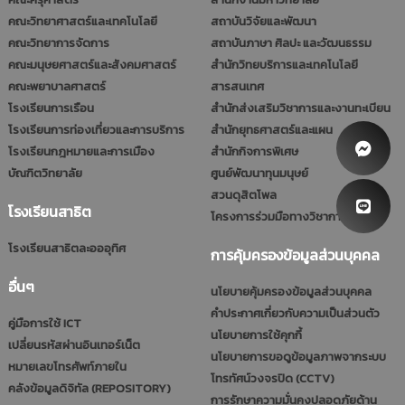
คณะวิทยาศาสตร์และเทคโนโลยี
สถาบันวิจัยและพัฒนา
คณะวิทยาการจัดการ
สถาบันภาษา ศิลปะ และวัฒนธรรม
คณะมนุษยศาสตร์และสังคมศาสตร์
สำนักวิทยบริการและเทคโนโลยี
คณะพยาบาลศาสตร์
สารสนเทศ
โรงเรียนการเรือน
สำนักส่งเสริมวิชาการและงานทะเบียน
โรงเรียนการท่องเที่ยวและการบริการ
สำนักยุทธศาสตร์และแผน
โรงเรียนกฎหมายและการเมือง
สำนักกิจการพิเศษ
บัณฑิตวิทยาลัย
ศูนย์พัฒนาทุนมนุษย์
สวนดุสิตโพล
โรงเรียนสาธิต
โครงการร่วมมือทางวิชาการ (รมป.)
โรงเรียนสาธิตละอออุทิศ
การคุ้มครองข้อมูลส่วนบุคคล
อื่นๆ
นโยบายคุ้มครองข้อมูลส่วนบุคคล
คำประกาศเกี่ยวกับความเป็นส่วนตัว
คู่มือการใช้ ICT
นโยบายการใช้คุกกี้
เปลี่ยนรหัสผ่านอินเทอร์เน็ต
นโยบายการขอดูข้อมูลภาพจากระบบ
หมายเลขโทรศัพท์ภายใน
โทรทัศน์วงจรปิด (CCTV)
คลังข้อมูลดิจิทัล (REPOSITORY)
การรักษาความมั่นคงปลอดภัยด้าน