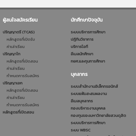
ผู้สนใจสมัครเรียน
นักศึกษาปัจจุบัน
ปริญญาตรี (TCAS)
ระบบบริหารการศึกษา
หลักสูตรที่เปิดรับ
ปฎิทินวิชาการ
ค่าเล่าเรียน
บริการไอที
ปริญญาโท
อีเมลนักศึกษา
หลักสูตรที่เปิดสอน
กยศ.และทุนการศึกษา
ค่าเล่าเรียน
บุคลากร
กำหนดการรับสมัคร
ปริญญาเอก
ระบบสำนักงานอิเล็กทรอนิกส์
หลักสูตรที่เปิดสอน
ระบบแฟ้มสะสมผลงาน
ค่าเล่าเรียน
อีเมลบุคลากร
กำหนดการรับสมัคร
กองบริหารงานบุคคล
หลักสูตรที่เปิดสอน
กองทุนของมหาวิทยาลัยสวนดุสิต
ระบบบริหารการศึกษา
ระบบ WBSC