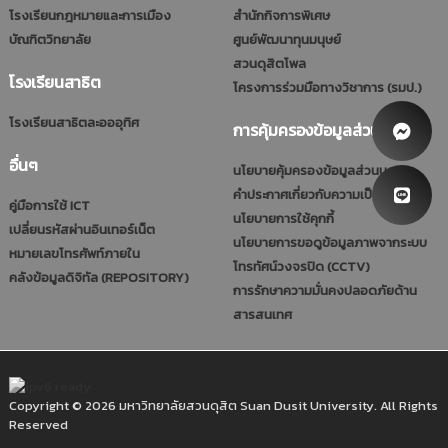
โรงเรียนกฎหมายและการเมือง
สำนักกิจการพิเศษ
บัณฑิตวิทยาลัย
ศูนย์พัฒนาทุนมนุษย์
สวนดุสิตโพล
โรงเรียนสาธิต
โครงการร่วมมือทางวิชาการ (รมป.)
โรงเรียนสาธิตละอออุทิศ
การคุ้มครองข้อมูลส่วนบุคคล
อื่นๆ
นโยบายคุ้มครองข้อมูลส่วนบุคคล
คำประกาศเกี่ยวกับความเป็นส่วนตัว
คู่มือการใช้ ICT
นโยบายการใช้คุกกี้
เปลี่ยนรหัสผ่านอินเทอร์เน็ต
นโยบายการขอดูข้อมูลภาพจากระบบ
หมายเลขโทรศัพท์ภายใน
โทรทัศน์วงจรปิด (CCTV)
คลังข้อมูลดิจิทัล (REPOSITORY)
การรักษาความมั่นคงปลอดภัยด้าน
สารสนเทศ
Copyright © 2026 มหาวิทยาลัยสวนดุสิต Suan Dusit University. All Rights
Reserved