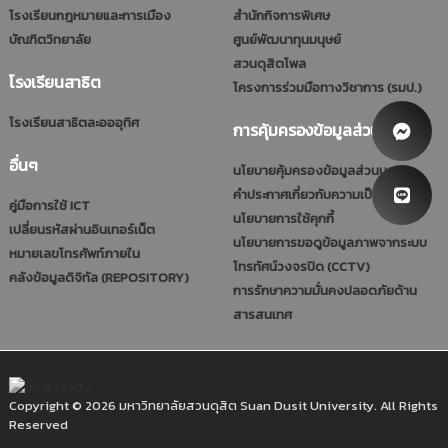
โรงเรียนกฎหมายและการเมือง
สำนักกิจการพิเศษ
บัณฑิตวิทยาลัย
ศูนย์พัฒนาทุนมนุษย์
สวนดุสิตโพล
โรงเรียนสาธิต
โครงการร่วมมือทางวิชาการ (รมป.)
โรงเรียนสาธิตละอออุทิศ
การคุ้มครองข้อมูลส่วนบุคคล
อื่นๆ
นโยบายคุ้มครองข้อมูลส่วนบุคคล
คำประกาศเกี่ยวกับความเป็นส่วนตัว
คู่มือการใช้ ICT
นโยบายการใช้คุกกี้
เปลี่ยนรหัสผ่านอินเทอร์เน็ต
นโยบายการขอดูข้อมูลภาพจากระบบ
หมายเลขโทรศัพท์ภายใน
โทรทัศน์วงจรปิด (CCTV)
คลังข้อมูลดิจิทัล (REPOSITORY)
การรักษาความมั่นคงปลอดภัยด้าน
สารสนเทศ
Copyright © 2026 มหาวิทยาลัยสวนดุสิต Suan Dusit University. All Rights
Reserved