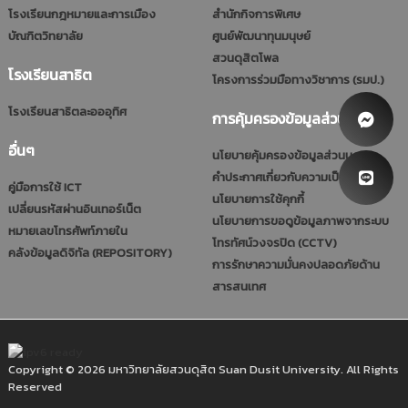
โรงเรียนกฎหมายและการเมือง
สำนักกิจการพิเศษ
บัณฑิตวิทยาลัย
ศูนย์พัฒนาทุนมนุษย์
สวนดุสิตโพล
โรงเรียนสาธิต
โครงการร่วมมือทางวิชาการ (รมป.)
โรงเรียนสาธิตละอออุทิศ
การคุ้มครองข้อมูลส่วนบุคคล
อื่นๆ
นโยบายคุ้มครองข้อมูลส่วนบุคคล
คำประกาศเกี่ยวกับความเป็นส่วนตัว
คู่มือการใช้ ICT
นโยบายการใช้คุกกี้
เปลี่ยนรหัสผ่านอินเทอร์เน็ต
นโยบายการขอดูข้อมูลภาพจากระบบ
หมายเลขโทรศัพท์ภายใน
โทรทัศน์วงจรปิด (CCTV)
คลังข้อมูลดิจิทัล (REPOSITORY)
การรักษาความมั่นคงปลอดภัยด้าน
สารสนเทศ
Copyright © 2026 มหาวิทยาลัยสวนดุสิต Suan Dusit University. All Rights
Reserved