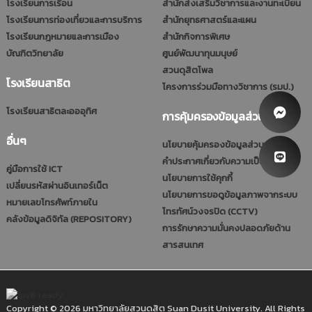
โรงเรียนการเรือน
สำนักส่งเสริมวิชาการและงานทะเบียน
โรงเรียนการท่องเที่ยวและการบริการ
สำนักยุทธศาสตร์และแผน
โรงเรียนกฎหมายและการเมือง
สำนักกิจการพิเศษ
บัณฑิตวิทยาลัย
ศูนย์พัฒนาทุนมนุษย์
สวนดุสิตโพล
โรงเรียนสาธิต
โครงการร่วมมือทางวิชาการ (รมป.)
โรงเรียนสาธิตละอออุทิศ
การคุ้มครองข้อมูลส่วนบุคคล
อื่นๆ
นโยบายคุ้มครองข้อมูลส่วนบุคคล
คำประกาศเกี่ยวกับความเป็นส่วนตัว
คู่มือการใช้ ICT
นโยบายการใช้คุกกี้
เปลี่ยนรหัสผ่านอินเทอร์เน็ต
นโยบายการขอดูข้อมูลภาพจากระบบ
หมายเลขโทรศัพท์ภายใน
โทรทัศน์วงจรปิด (CCTV)
คลังข้อมูลดิจิทัล (REPOSITORY)
การรักษาความมั่นคงปลอดภัยด้าน
สารสนเทศ
Copyright © 2026 มหาวิทยาลัยสวนดุสิต Suan Dusit University. All Rights