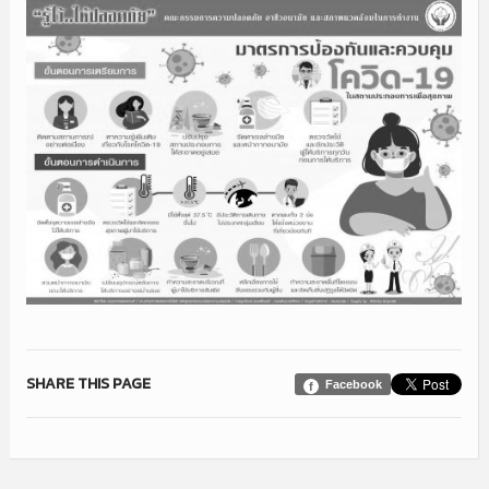
SHARE THIS PAGE
Facebook