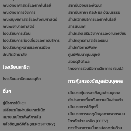
คณะวิทยาศาสตร์และเทคโนโลยี
สถาบันวิจัยและพัฒนา
คณะวิทยาการจัดการ
สถาบันภาษา ศิลปะ และวัฒนธรรม
คณะมนุษยศาสตร์และสังคมศาสตร์
สำนักวิทยบริการและเทคโนโลยี
คณะพยาบาลศาสตร์
สารสนเทศ
โรงเรียนการเรือน
สำนักส่งเสริมวิชาการและงานทะเบียน
โรงเรียนการท่องเที่ยวและการบริการ
สำนักยุทธศาสตร์และแผน
โรงเรียนกฎหมายและการเมือง
สำนักกิจการพิเศษ
บัณฑิตวิทยาลัย
ศูนย์พัฒนาทุนมนุษย์
สวนดุสิตโพล
โรงเรียนสาธิต
โครงการร่วมมือทางวิชาการ (รมป.)
โรงเรียนสาธิตละอออุทิศ
การคุ้มครองข้อมูลส่วนบุคคล
อื่นๆ
นโยบายคุ้มครองข้อมูลส่วนบุคคล
คำประกาศเกี่ยวกับความเป็นส่วนตัว
คู่มือการใช้ ICT
นโยบายการใช้คุกกี้
เปลี่ยนรหัสผ่านอินเทอร์เน็ต
นโยบายการขอดูข้อมูลภาพจากระบบ
หมายเลขโทรศัพท์ภายใน
โทรทัศน์วงจรปิด (CCTV)
คลังข้อมูลดิจิทัล (REPOSITORY)
การรักษาความมั่นคงปลอดภัยด้าน