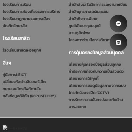
โรงเรียนการเรือน
สำนักส่งเสริมวิชาการและงานทะเบียน
โรงเรียนการท่องเที่ยวและการบริการ
สำนักยุทธศาสตร์และแผน
โรงเรียนกฎหมายและการเมือง
สำนักกิจการพิเศษ
บัณฑิตวิทยาลัย
ศูนย์พัฒนาทุนมนุษย์
สวนดุสิตโพล
โรงเรียนสาธิต
โครงการร่วมมือทางวิชาการ (รมป.)
โรงเรียนสาธิตละอออุทิศ
การคุ้มครองข้อมูลส่วนบุคคล
อื่นๆ
นโยบายคุ้มครองข้อมูลส่วนบุคคล
คำประกาศเกี่ยวกับความเป็นส่วนตัว
คู่มือการใช้ ICT
นโยบายการใช้คุกกี้
เปลี่ยนรหัสผ่านอินเทอร์เน็ต
นโยบายการขอดูข้อมูลภาพจากระบบ
หมายเลขโทรศัพท์ภายใน
โทรทัศน์วงจรปิด (CCTV)
คลังข้อมูลดิจิทัล (REPOSITORY)
การรักษาความมั่นคงปลอดภัยด้าน
สารสนเทศ