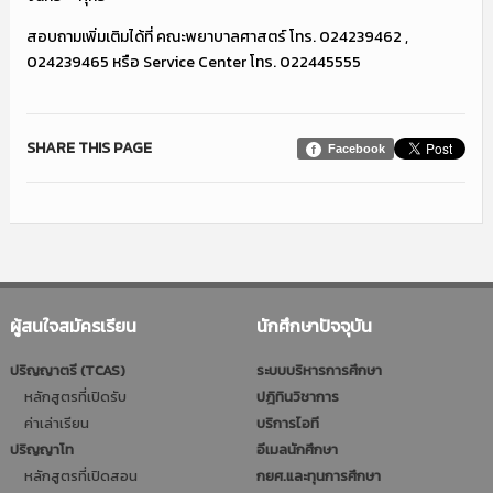
สอบถามเพิ่มเติมได้ที่ คณะพยาบาลศาสตร์ โทร. 024239462 ,
024239465 หรือ Service Center โทร. 022445555
SHARE THIS PAGE
Facebook
ผู้สนใจสมัครเรียน
นักศึกษาปัจจุบัน
ปริญญาตรี (TCAS)
ระบบบริหารการศึกษา
หลักสูตรที่เปิดรับ
ปฎิทินวิชาการ
ค่าเล่าเรียน
บริการไอที
ปริญญาโท
อีเมลนักศึกษา
หลักสูตรที่เปิดสอน
กยศ.และทุนการศึกษา