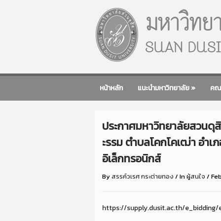
หน้าหลัก
แนะนำมหาวิทยาลัย
»
คณ
ประกาศมหาวิทยาลัยสวนดุสิต
ะรรม ตำบลโคกโคเฒ่า อำเภอ
อิเล็กทรอนิกส์
By
สรรค์วเรศ กระต่ายทอง
/
In
ผู้สนใจ
/
Feb
https://supply.dusit.ac.th/e_biddin