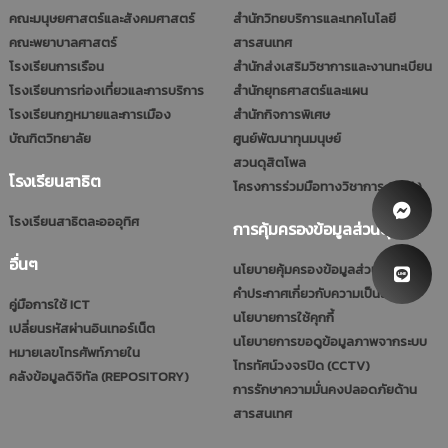
คณะมนุษยศาสตร์และสังคมศาสตร์
สำนักวิทยบริการและเทคโนโลยี
คณะพยาบาลศาสตร์
สารสนเทศ
โรงเรียนการเรือน
สำนักส่งเสริมวิชาการและงานทะเบียน
โรงเรียนการท่องเที่ยวและการบริการ
สำนักยุทธศาสตร์และแผน
โรงเรียนกฎหมายและการเมือง
สำนักกิจการพิเศษ
บัณฑิตวิทยาลัย
ศูนย์พัฒนาทุนมนุษย์
สวนดุสิตโพล
โรงเรียนสาธิต
โครงการร่วมมือทางวิชาการ (รมป.)
โรงเรียนสาธิตละอออุทิศ
การคุ้มครองข้อมูลส่วนบุคคล
อื่นๆ
นโยบายคุ้มครองข้อมูลส่วนบุคคล
คำประกาศเกี่ยวกับความเป็นส่วนตัว
คู่มือการใช้ ICT
นโยบายการใช้คุกกี้
เปลี่ยนรหัสผ่านอินเทอร์เน็ต
นโยบายการขอดูข้อมูลภาพจากระบบ
หมายเลขโทรศัพท์ภายใน
โทรทัศน์วงจรปิด (CCTV)
คลังข้อมูลดิจิทัล (REPOSITORY)
การรักษาความมั่นคงปลอดภัยด้าน
สารสนเทศ