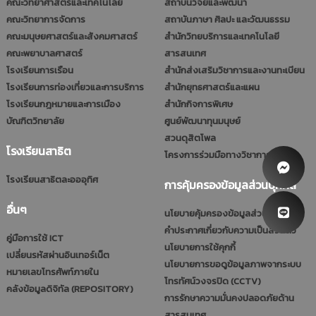
คณะวิทยาศาสตร์และเทคโนโลยี
สถาบันวิจัยและพัฒนา
คณะวิทยาการจัดการ
สถาบันภาษา ศิลปะ และวัฒนธรรม
คณะมนุษยศาสตร์และสังคมศาสตร์
สำนักวิทยบริการและเทคโนโลยี
คณะพยาบาลศาสตร์
สารสนเทศ
โรงเรียนการเรือน
สำนักส่งเสริมวิชาการและงานทะเบียน
โรงเรียนการท่องเที่ยวและการบริการ
สำนักยุทธศาสตร์และแผน
โรงเรียนกฎหมายและการเมือง
สำนักกิจการพิเศษ
บัณฑิตวิทยาลัย
ศูนย์พัฒนาทุนมนุษย์
สวนดุสิตโพล
โรงเรียนสาธิต
โครงการร่วมมือทางวิชาการ (รมป.)
โรงเรียนสาธิตละอออุทิศ
การคุ้มครองข้อมูลส่วนบุคคล
อื่นๆ
นโยบายคุ้มครองข้อมูลส่วนบุคคล
คำประกาศเกี่ยวกับความเป็นส่วนตัว
คู่มือการใช้ ICT
นโยบายการใช้คุกกี้
เปลี่ยนรหัสผ่านอินเทอร์เน็ต
นโยบายการขอดูข้อมูลภาพจากระบบ
หมายเลขโทรศัพท์ภายใน
โทรทัศน์วงจรปิด (CCTV)
คลังข้อมูลดิจิทัล (REPOSITORY)
การรักษาความมั่นคงปลอดภัยด้าน
สารสนเทศ