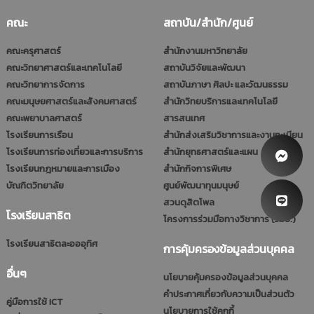
คณะ
สถาบัน/สำนัก/ศูนย์
คณะครุศาสตร์
สำนักงานมหาวิทยาลัย
คณะวิทยาศาสตร์และเทคโนโลยี
สถาบันวิจัยและพัฒนา
คณะวิทยาการจัดการ
สถาบันภาษา ศิลปะ และวัฒนธรรม
คณะมนุษยศาสตร์และสังคมศาสตร์
สำนักวิทยบริการและเทคโนโลยี
คณะพยาบาลศาสตร์
สารสนเทศ
โรงเรียนการเรือน
สำนักส่งเสริมวิชาการและงานทะเบียน
โรงเรียนการท่องเที่ยวและการบริการ
สำนักยุทธศาสตร์และแผน
โรงเรียนกฎหมายและการเมือง
สำนักกิจการพิเศษ
บัณฑิตวิทยาลัย
ศูนย์พัฒนาทุนมนุษย์
สวนดุสิตโพล
โรงเรียนสาธิต
โครงการร่วมมือทางวิชาการ (รมป.)
โรงเรียนสาธิตละอออุทิศ
การคุ้มครองข้อมูลส่วนบุคคล
อื่นๆ
นโยบายคุ้มครองข้อมูลส่วนบุคคล
คำประกาศเกี่ยวกับความเป็นส่วนตัว
คู่มือการใช้ ICT
นโยบายการใช้คุกกี้