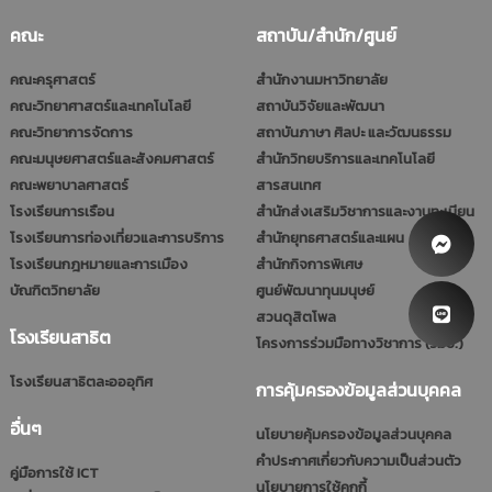
คณะ
สถาบัน/สำนัก/ศูนย์
คณะครุศาสตร์
สำนักงานมหาวิทยาลัย
คณะวิทยาศาสตร์และเทคโนโลยี
สถาบันวิจัยและพัฒนา
คณะวิทยาการจัดการ
สถาบันภาษา ศิลปะ และวัฒนธรรม
คณะมนุษยศาสตร์และสังคมศาสตร์
สำนักวิทยบริการและเทคโนโลยี
คณะพยาบาลศาสตร์
สารสนเทศ
โรงเรียนการเรือน
สำนักส่งเสริมวิชาการและงานทะเบียน
โรงเรียนการท่องเที่ยวและการบริการ
สำนักยุทธศาสตร์และแผน
โรงเรียนกฎหมายและการเมือง
สำนักกิจการพิเศษ
บัณฑิตวิทยาลัย
ศูนย์พัฒนาทุนมนุษย์
สวนดุสิตโพล
โรงเรียนสาธิต
โครงการร่วมมือทางวิชาการ (รมป.)
โรงเรียนสาธิตละอออุทิศ
การคุ้มครองข้อมูลส่วนบุคคล
อื่นๆ
นโยบายคุ้มครองข้อมูลส่วนบุคคล
คำประกาศเกี่ยวกับความเป็นส่วนตัว
คู่มือการใช้ ICT
นโยบายการใช้คุกกี้