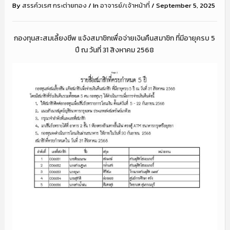
By
สรรค์วเรศ กระต่ายทอง
/
In
อาจารย์/เจ้าหน้าที่
/
September 5, 2025
กองทุนสะสมเลี้ยงชีพ แจ้งสมาชิกเพื่อจ่ายเงินคืนสมาชิก ที่มีอายุครบ 5
ปี ณ วันที่ 31 สิงหาคม 2568