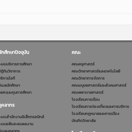
นักศึกษาปัจจุบัน
คณะ
ะบบบริหารการศึกษา
คณะครุศาสตร์
ฎิทินวิชาการ
คณะวิทยาศาสตร์และเทคโนโลยี
ริการไอที
คณะวิทยาการจัดการ
ีเมลนักศึกษา
คณะมนุษยศาสตร์และสังคมศาสตร์
ยศ.และทุนการศึกษา
คณะพยาบาลศาสตร์
โรงเรียนการเรือน
บุคลากร
โรงเรียนการท่องเที่ยวและการบริการ
โรงเรียนกฎหมายและการเมือง
ะบบสำนักงานอิเล็กทรอนิกส์
บัณฑิตวิทยาลัย
ระบบแฟ้มสะสมผลงาน
ีเมลบุคลากร