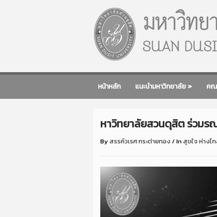
หน้าหลัก
แนะนำมหาวิทยาลัย
»
คณ
หาวิทยาลัยสวนดุสิต ร่วมรณ
By
สรรค์วเรศ กระต่ายทอง
/
In
สุขใจ ห่างไ