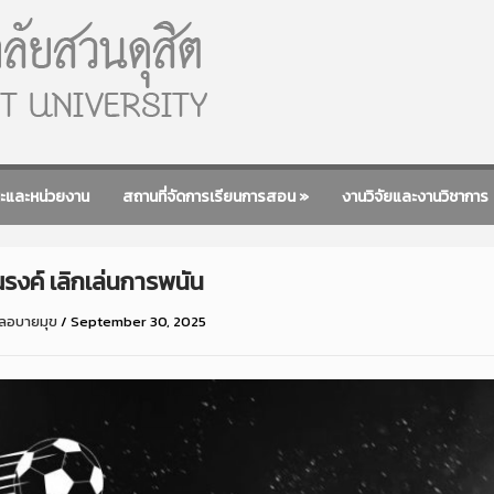
ะและหน่วยงาน
สถานที่จัดการเรียนการสอน
»
งานวิจัยและงานวิชาการ
รงค์ เลิกเล่นการพนัน
กลอบายมุข
/
September 30, 2025