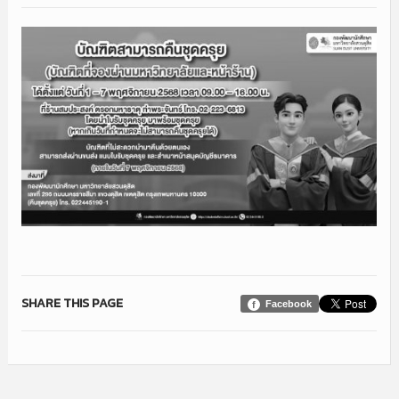
SHARE THIS PAGE
Facebook