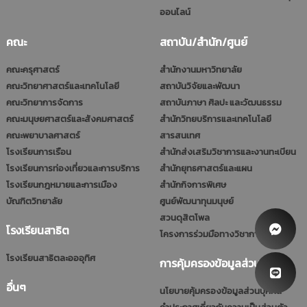
ออนไลน์
คณะ
สถาบัน/สำนัก/ศูนย์
คณะครุศาสตร์
สำนักงานมหาวิทยาลัย
คณะวิทยาศาสตร์และเทคโนโลยี
สถาบันวิจัยและพัฒนา
คณะวิทยาการจัดการ
สถาบันภาษา ศิลปะ และวัฒนธรรม
คณะมนุษยศาสตร์และสังคมศาสตร์
สำนักวิทยบริการและเทคโนโลยี
คณะพยาบาลศาสตร์
สารสนเทศ
โรงเรียนการเรือน
สำนักส่งเสริมวิชาการและงานทะเบียน
โรงเรียนการท่องเที่ยวและการบริการ
สำนักยุทธศาสตร์และแผน
โรงเรียนกฎหมายและการเมือง
สำนักกิจการพิเศษ
บัณฑิตวิทยาลัย
ศูนย์พัฒนาทุนมนุษย์
สวนดุสิตโพล
โรงเรียนสาธิต
โครงการร่วมมือทางวิชาการ (รมป.)
โรงเรียนสาธิตละอออุทิศ
การคุ้มครองข้อมูลส่วนบุคคล
อื่นๆ
นโยบายคุ้มครองข้อมูลส่วนบุคคล