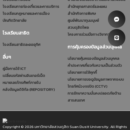
โรงเรียนการท่องเที่ยวและการบริการ
สำนักยุทธศาสตร์และแผน
โรงเรียนกฎหมายและการเมือง
สำนักกิจการพิเศษ
บัณฑิตวิทยาลัย
ศูนย์พัฒนาทุนมนุษย์
สวนดุสิตโพล
โรงเรียนสาธิต
โครงการร่วมมือทางวิชาการ (รมป.)
โรงเรียนสาธิตละอออุทิศ
การคุ้มครองข้อมูลส่วนบุคคล
อื่นๆ
นโยบายคุ้มครองข้อมูลส่วนบุคคล
คำประกาศเกี่ยวกับความเป็นส่วนตัว
คู่มือการใช้ ICT
นโยบายการใช้คุกกี้
เปลี่ยนรหัสผ่านอินเทอร์เน็ต
นโยบายการขอดูข้อมูลภาพจากระบบ
หมายเลขโทรศัพท์ภายใน
โทรทัศน์วงจรปิด (CCTV)
คลังข้อมูลดิจิทัล (REPOSITORY)
การรักษาความมั่นคงปลอดภัยด้าน
สารสนเทศ
Copyright © 2026 มหาวิทยาลัยสวนดุสิต Suan Dusit University. All Rights