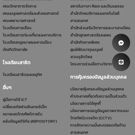
คณะวิทยาการจัดการ
สถาบันภาษา ศิลปะ และวัฒนธรรม
คณะมนุษยศาสตร์และสังคมศาสตร์
สำนักวิทยบริการและเทคโนโลยี
คณะพยาบาลศาสตร์
สารสนเทศ
โรงเรียนการเรือน
สำนักส่งเสริมวิชาการและงานทะเบียน
โรงเรียนการท่องเที่ยวและการบริการ
สำนักยุทธศาสตร์และแผน
โรงเรียนกฎหมายและการเมือง
สำนักกิจการพิเศษ
บัณฑิตวิทยาลัย
ศูนย์พัฒนาทุนมนุษย์
สวนดุสิตโพล
โรงเรียนสาธิต
โครงการร่วมมือทางวิชาการ (รมป.)
โรงเรียนสาธิตละอออุทิศ
การคุ้มครองข้อมูลส่วนบุคคล
อื่นๆ
นโยบายคุ้มครองข้อมูลส่วนบุคคล
คำประกาศเกี่ยวกับความเป็นส่วนตัว
คู่มือการใช้ ICT
นโยบายการใช้คุกกี้
เปลี่ยนรหัสผ่านอินเทอร์เน็ต
นโยบายการขอดูข้อมูลภาพจากระบบ
หมายเลขโทรศัพท์ภายใน
โทรทัศน์วงจรปิด (CCTV)
คลังข้อมูลดิจิทัล (REPOSITORY)
การรักษาความมั่นคงปลอดภัยด้าน
สารสนเทศ