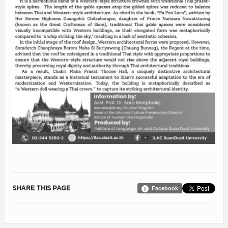
SHARE THIS PAGE
Facebook