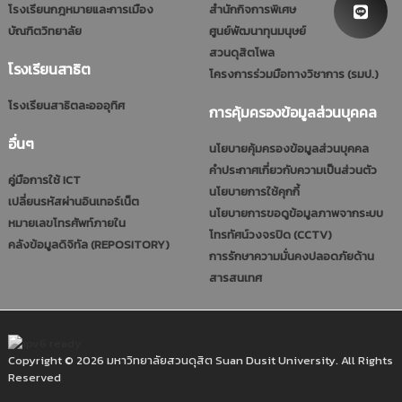
โรงเรียนกฎหมายและการเมือง
สำนักกิจการพิเศษ
บัณฑิตวิทยาลัย
ศูนย์พัฒนาทุนมนุษย์
สวนดุสิตโพล
โรงเรียนสาธิต
โครงการร่วมมือทางวิชาการ (รมป.)
โรงเรียนสาธิตละอออุทิศ
การคุ้มครองข้อมูลส่วนบุคคล
อื่นๆ
นโยบายคุ้มครองข้อมูลส่วนบุคคล
คำประกาศเกี่ยวกับความเป็นส่วนตัว
คู่มือการใช้ ICT
นโยบายการใช้คุกกี้
เปลี่ยนรหัสผ่านอินเทอร์เน็ต
นโยบายการขอดูข้อมูลภาพจากระบบ
หมายเลขโทรศัพท์ภายใน
โทรทัศน์วงจรปิด (CCTV)
คลังข้อมูลดิจิทัล (REPOSITORY)
การรักษาความมั่นคงปลอดภัยด้าน
สารสนเทศ
Copyright © 2026 มหาวิทยาลัยสวนดุสิต Suan Dusit University. All Rights
Reserved