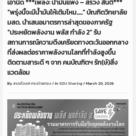
เอานิด ***เพลง: น้ำมันแพง – สรวง สันติ***
“พรุ่งนี้จะมีน้ำมันให้เติมไหม…..” บัณฑิตวิทยาลัย
มสด. นำเสนอมาตรการล่าสุดของภาครัฐ
“ประหยัดพลังงาน พลัส กำลัง 2” รับ
สถานการณ์ความตึงเครียดทางตะวันออกกลาง
ที่ส่งผลต่อราคาพลังงานโลกที่กำลังสูงขึ้น
ติดตามสาระดี ๆ จาก คนบัณฑิตฯ รัก(ษ์)สิ่ง
แวดล้อม
By
สรรค์วเรศ กระต่ายทอง
/
In
SDU Sharing
/
March 20, 2026