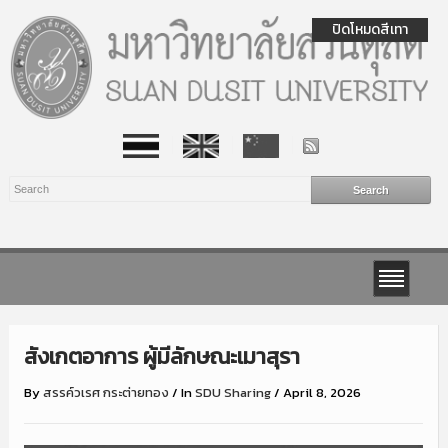
ปิดโหมดสีเทา
สังเกตอาการ ผู้มีลักษณะเมาสุรา
By
สรรค์วเรศ กระต่ายทอง
/
In
SDU Sharing
/
April 8, 2026