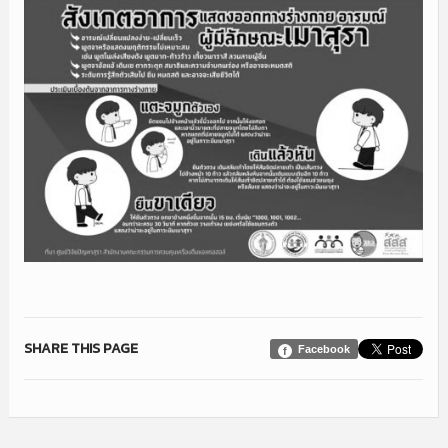
SHARE THIS PAGE
Facebook