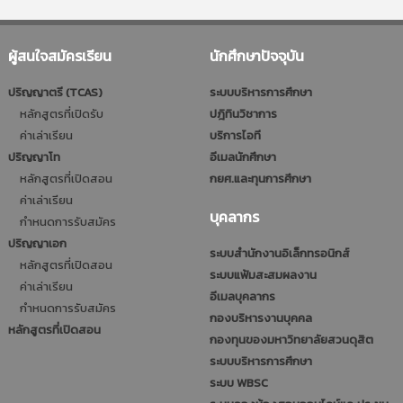
ผู้สนใจสมัครเรียน
นักศึกษาปัจจุบัน
ปริญญาตรี (TCAS)
ระบบบริหารการศึกษา
หลักสูตรที่เปิดรับ
ปฎิทินวิชาการ
ค่าเล่าเรียน
บริการไอที
ปริญญาโท
อีเมลนักศึกษา
หลักสูตรที่เปิดสอน
กยศ.และทุนการศึกษา
ค่าเล่าเรียน
บุคลากร
กำหนดการรับสมัคร
ปริญญาเอก
ระบบสำนักงานอิเล็กทรอนิกส์
หลักสูตรที่เปิดสอน
ระบบแฟ้มสะสมผลงาน
ค่าเล่าเรียน
อีเมลบุคลากร
กำหนดการรับสมัคร
กองบริหารงานบุคคล
หลักสูตรที่เปิดสอน
กองทุนของมหาวิทยาลัยสวนดุสิต
ระบบบริหารการศึกษา
ระบบ WBSC