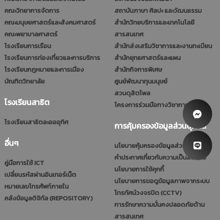
คณะวิทยาการจัดการ
สถาบันภาษา ศิลปะ และวัฒนธรรม
คณะมนุษยศาสตร์และสังคมศาสตร์
สำนักวิทยบริการและเทคโนโลยี
คณะพยาบาลศาสตร์
สารสนเทศ
โรงเรียนการเรือน
สำนักส่งเสริมวิชาการและงานทะเบียน
โรงเรียนการท่องเที่ยวและการบริการ
สำนักยุทธศาสตร์และแผน
โรงเรียนกฎหมายและการเมือง
สำนักกิจการพิเศษ
บัณฑิตวิทยาลัย
ศูนย์พัฒนาทุนมนุษย์
สวนดุสิตโพล
โรงเรียนสาธิต
โครงการร่วมมือทางวิชาการ (รมป.)
โรงเรียนสาธิตละอออุทิศ
การคุ้มครองข้อมูลส่วนบุคคล
อื่นๆ
นโยบายคุ้มครองข้อมูลส่วนบุคคล
คำประกาศเกี่ยวกับความเป็นส่วนตัว
คู่มือการใช้ ICT
นโยบายการใช้คุกกี้
เปลี่ยนรหัสผ่านอินเทอร์เน็ต
นโยบายการขอดูข้อมูลภาพจากระบบ
หมายเลขโทรศัพท์ภายใน
โทรทัศน์วงจรปิด (CCTV)
คลังข้อมูลดิจิทัล (REPOSITORY)
การรักษาความมั่นคงปลอดภัยด้าน
สารสนเทศ