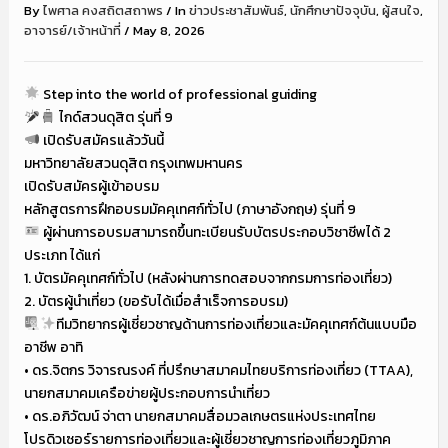
By
ไพศาล คงสถิตสถาพร
/
In
ข่าวประชาสัมพันธ์
,
นักศึกษาปัจจุบัน
,
ผู้สนใจ
,
อาจารย์/เจ้าหน้าที่
/
May 8, 2026
Step into the world of professional guiding
ไกด์สวนดุสิต รุ่นที่ 9
เปิดรับสมัครแล้ววันนี้
มหาวิทยาลัยสวนดุสิต กรุงเทพมหานคร
เปิดรับสมัครผู้เข้าอบรม
หลักสูตรการฝึกอบรมมัคคุเทศก์ทั่วไป (ภาษาอังกฤษ) รุ่นที่ 9
ผู้ผ่านการอบรมสามารถขึ้นทะเบียนรับบัตรประกอบวิชาชีพได้ 2
ประเภท ได้แก่
1. บัตรมัคคุเทศก์ทั่วไป (หลังผ่านการทดสอบจากกรมการท่องเที่ยว)
2. บัตรผู้นำเที่ยว (ขอรับได้เมื่อสำเร็จการอบรม)
ทีมวิทยากรผู้เชี่ยวชาญด้านการท่องเที่ยวและมัคคุเทศก์ต้นแบบมือ
อาชีพ อาทิ
• ดร.จิตกร วิจารณรงค์ ที่ปรึกษาสมาคมไทยบริการท่องเที่ยว (TTAA),
นายกสมาคมเครือข่ายผู้ประกอบการนำเที่ยว
• ดร.อภิวัฒน์ จ่าตา นายกสมาคมสื่อมวลเกษตรแห่งประเทศไทย
โปรดิวเซอร์รายการท่องเที่ยวและผู้เชี่ยวชาญการท่องเที่ยวภูมิภาค