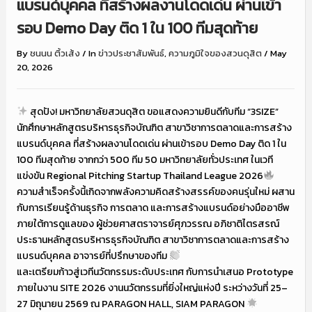
แบรนด์บุคคล ที่สร้างผลงานโดดเด่น ผ่านเข้า
รอบ Demo Day ติด 1 ใน 100 ทีมสุดท้าย
By
ชนนน ติ้วเส้ง
/
In
ข่าวประชาสัมพันธ์
,
ความภูมิใจของสวนดุสิต
/
May
20, 2026
สุดปัง! มหาวิทยาลัยสวนดุสิต ขอแสดงความยินดีกับทีม “3SIZE”
นักศึกษาหลักสูตรบริหารธุรกิจบัณฑิต สาขาวิชาการตลาดและการสร้าง
แบรนด์บุคคล ที่สร้างผลงานโดดเด่น ผ่านเข้ารอบ Demo Day ติด 1 ใน
100 ทีมสุดท้าย จากกว่า 500 ทีม 50 มหาวิทยาลัยทั่วประเทศ ในเวที
แข่งขัน Regional Pitching Startup Thailand League 2026
ความสำเร็จครั้งนี้เกิดจากพลังความคิดสร้างสรรค์ของคนรุ่นใหม่ ผสาน
กับการเรียนรู้ด้านธุรกิจ การตลาด และการสร้างแบรนด์อย่างมืออาชีพ
ภายใต้การดูแลของ ผู้ช่วยศาสตราจารย์ศุภวรรณ อภิชาติไตรสรณ์
ประธานหลักสูตรบริหารธุรกิจบัณฑิต สาขาวิชาการตลาดและการสร้าง
แบรนด์บุคคล อาจารย์ที่ปรึกษาของทีม
และเตรียมก้าวสู่เวทีนวัตกรรมระดับประเทศ กับการนำเสนอ Prototype
ภายในงาน SITE 2026 งานนวัตกรรมที่ยิ่งใหญ่แห่งปี ระหว่างวันที่ 25–
27 มิถุนายน 2569 ณ PARAGON HALL, SIAM PARAGON