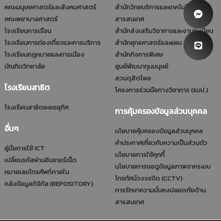
คณะมนุษยศาสตร์และสังคมศาสตร์
สำนักวิทยบริการและเทคโนโลยี
คณะพยาบาลศาสตร์
สารสนเทศ
โรงเรียนการเรือน
สำนักส่งเสริมวิชาการและงานทะเบียน
โรงเรียนการท่องเที่ยวและการบริการ
สำนักยุทธศาสตร์และแผน
โรงเรียนกฎหมายและการเมือง
สำนักกิจการพิเศษ
บัณฑิตวิทยาลัย
ศูนย์พัฒนาทุนมนุษย์
สวนดุสิตโพล
โรงเรียนสาธิต
โครงการร่วมมือทางวิชาการ (รมป.)
โรงเรียนสาธิตละอออุทิศ
การคุ้มครองข้อมูลส่วนบุคคล
อื่นๆ
นโยบายคุ้มครองข้อมูลส่วนบุคคล
คำประกาศเกี่ยวกับความเป็นส่วนตัว
คู่มือการใช้ ICT
นโยบายการใช้คุกกี้
เปลี่ยนรหัสผ่านอินเทอร์เน็ต
นโยบายการขอดูข้อมูลภาพจากระบบ
หมายเลขโทรศัพท์ภายใน
โทรทัศน์วงจรปิด (CCTV)
คลังข้อมูลดิจิทัล (REPOSITORY)
การรักษาความมั่นคงปลอดภัยด้าน
สารสนเทศ