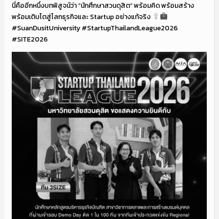
นี่คืออีกหนึ่งบทพิสูจน์ว่า “นักศึกษาสวนดุสิต” พร้อมคิด พร้อมสร้าง
พร้อมเติบโตสู่โลกธุรกิจและ Startup อย่างแท้จริง
#SuanDusitUniversity #StartupThailandLeague2026
#SITE2026