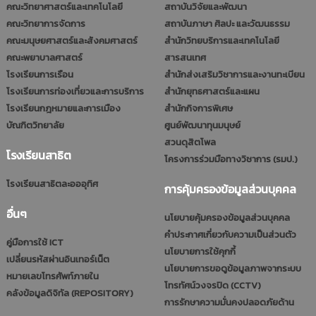
คณะวิทยาศาสตร์และเทคโนโลยี
สถาบันวิจัยและพัฒนา
คณะวิทยาการจัดการ
สถาบันภาษา ศิลปะ และวัฒนธรรม
คณะมนุษยศาสตร์และสังคมศาสตร์
สำนักวิทยบริการและเทคโนโลยี
คณะพยาบาลศาสตร์
สารสนเทศ
โรงเรียนการเรือน
สำนักส่งเสริมวิชาการและงานทะเบียน
โรงเรียนการท่องเที่ยวและการบริการ
สำนักยุทธศาสตร์และแผน
โรงเรียนกฎหมายและการเมือง
สำนักกิจการพิเศษ
บัณฑิตวิทยาลัย
ศูนย์พัฒนาทุนมนุษย์
สวนดุสิตโพล
โรงเรียนสาธิต
โครงการร่วมมือทางวิชาการ (รมป.)
โรงเรียนสาธิตละอออุทิศ
การคุ้มครองข้อมูลส่วนบุคคล
อื่นๆ
นโยบายคุ้มครองข้อมูลส่วนบุคคล
คำประกาศเกี่ยวกับความเป็นส่วนตัว
คู่มือการใช้ ICT
นโยบายการใช้คุกกี้
เปลี่ยนรหัสผ่านอินเทอร์เน็ต
นโยบายการขอดูข้อมูลภาพจากระบบ
หมายเลขโทรศัพท์ภายใน
โทรทัศน์วงจรปิด (CCTV)
คลังข้อมูลดิจิทัล (REPOSITORY)
การรักษาความมั่นคงปลอดภัยด้าน