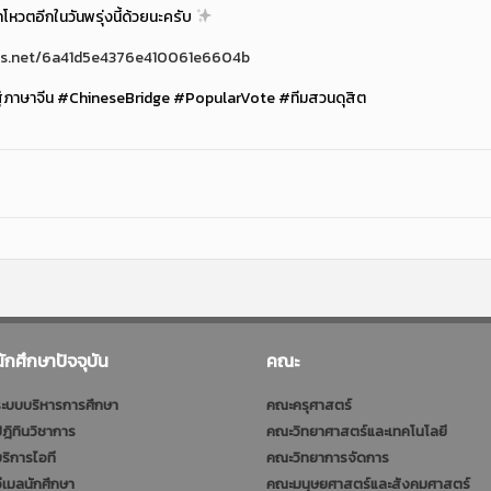
มาโหวตอีกในวันพรุ่งนี้ด้วยนะครับ
lls.net/6a41d5e4376e410061e6604b
่ภาษาจีน #ChineseBridge #PopularVote #ทีมสวนดุสิต
นักศึกษาปัจจุบัน
คณะ
ะบบบริหารการศึกษา
คณะครุศาสตร์
ฎิทินวิชาการ
คณะวิทยาศาสตร์และเทคโนโลยี
ริการไอที
คณะวิทยาการจัดการ
ีเมลนักศึกษา
คณะมนุษยศาสตร์และสังคมศาสตร์