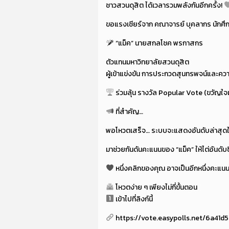
ชาวสวนดุสิต ได้เวลารวมพลังกันอีกครั้ง!
ขอแรงเชียร์จาก คณาจารย์ บุคลากร นักศึกษา
“แม็ค” นายสกลโชค พรกาสกร
ตัวแทนมหาวิทยาลัยสวนดุสิต
ผู้เข้าแข่งขัน การประกวดสุนทรพจน์และความ
ร่วมลุ้น รางวัล Popular Vote (ขวัญใ
ที่สำคัญ…
พอโหวตเสร็จ… ระบบจะแสดงอันดับล่าสุดให้
มาช่วยกันดันคะแนนของ “แม็ค” ให้ไต่อันด
หนึ่งคลิกของคุณ อาจเป็นอีกหนึ่งคะแน
โหวตง่าย ๆ เพียงไม่กี่ขั้นตอน
เข้าไปที่ลิงก์นี้
https://vote.easypolls.net/6a41