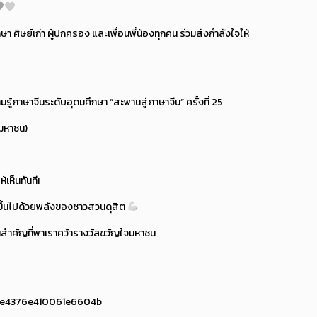
 ศิษย์เก่า ผู้ปกครอง และเพื่อนพี่น้องทุกคน ร่วมส่งกำลังใจให้
รู้ภาษาจีนระดับอุดมศึกษา “สะพานสู่ภาษาจีน” ครั้งที่ 25
จมหาชน)
เห็นทันที!
ับขึ้นไปด้วยพลังของชาวสวนดุสิต
นสำคัญที่พาเราคว้ารางวัลขวัญใจมหาชน
d5e4376e410061e6604b