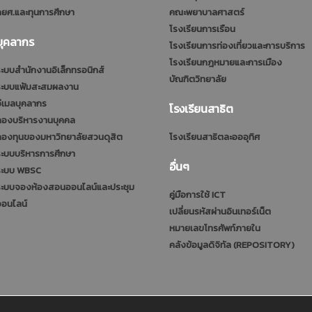
ยศ.และทุนการศึกษา
คณะพยาบาลศาสตร์
โรงเรียนการเรือน
บุคลากร
โรงเรียนการท่องเที่ยวและการบริการ
โรงเรียนกฎหมายและการเมือง
ะบบสำนักงานอิเล็กทรอนิกส์
บัณฑิตวิทยาลัย
ระบบแฟ้มสะสมผลงาน
ีเมลบุคลากร
โรงเรียนสาธิต
กองบริหารงานบุคคล
กองทุนของมหาวิทยาลัยสวนดุสิต
โรงเรียนสาธิตละอออุทิศ
ะบบบริหารการศึกษา
อื่นๆ
ระบบ WBSC
ระบบจองห้องสอนออนไลน์และประชุม
คู่มือการใช้ ICT
ออนไลน์
เปลี่ยนรหัสผ่านอินเทอร์เน็ต
หมายเลขโทรศัพท์ภายใน
คลังข้อมูลดิจิทัล (REPOSITORY)