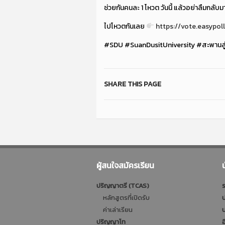
ช่วยกันคนละ 1 โหวต วันนี้ แล้วอย่าลืมกลับ
ไปโหวตกันเลย
https://vote.easypo
#SDU #SuanDusitUniversity #สะพานสู
SHARE THIS PAGE
ผู้สนใจสมัครเรียน
ปริญญาตรี (TCAS)
ร
หลักสูตรที่เปิดรับ
ป
ค่าเล่าเรียน
บ
ปริญญาโท
อ