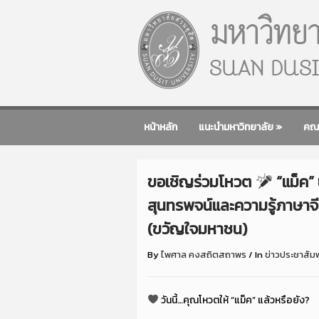
หน้าหลัก
แนะนำมหาวิทยาลัย
»
คณ
ขอเชิญร่วมโหวต
“แม็ค”
สุนทรพจน์และความรู้ภาษาจีน
(ขวัญใจมหาชน)
By
ไพศาล คงสถิตสถาพร
/
In
ข่าวประชาสัมพ
วันนี้…คุณโหวตให้ “แม็ค” แล้วหรือยัง?