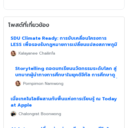
โพสต์ที่เกี่ยวข้อง
SDU Climate Ready: การขับเคลื่อนโครงการ
LESS เพื่อรองรับกฎหมายการเปลี่ยนแปลงสภาพภูมิ
อากาศ
Kalayanee Chailinfa
Storytelling ถอดบทเรียนนวัตกรรมระดับโลก สู่
บทบาทผู้นำทางการศึกษาในยุคดิจิทัล การศึกษาดู
งาน ณ บริษัท Apple สาขา Central World วันที่
Pornpimon Namwong
12 กุมภาพันธ์ 2569
เมื่อเทคโนโลยีผสานกับพื้นแห่งการเรียนรู้ ณ Today
at Apple
Chalongrat Boonwong