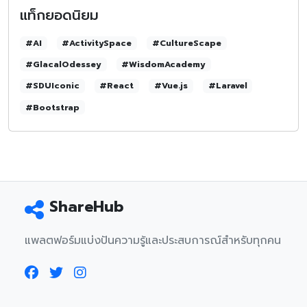
แท็กยอดนิยม
#AI
#ActivitySpace
#CultureScape
#GlacalOdessey
#WisdomAcademy
#SDUIconic
#React
#Vue.js
#Laravel
#Bootstrap
ShareHub
แพลตฟอร์มแบ่งปันความรู้และประสบการณ์สำหรับทุกคน