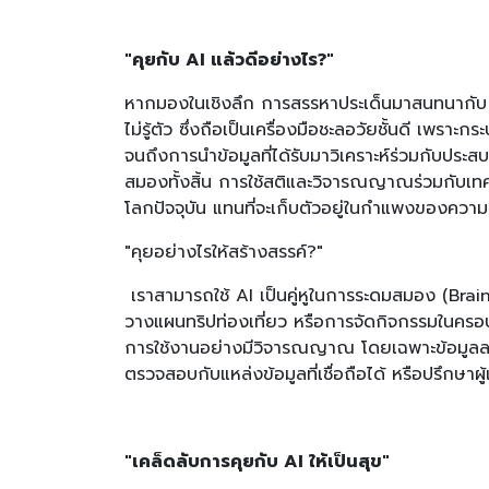
"คุยกับ AI แล้วดีอย่างไร?"
หากมองในเชิงลึก การสรรหาประเด็นมาสนทนากับ
ไม่รู้ตัว ซึ่งถือเป็นเครื่องมือชะลอวัยชั้นดี เพราะ
จนถึงการนำข้อมูลที่ได้รับมาวิเคราะห์ร่วมกับป
สมองทั้งสิ้น การใช้สติและวิจารณญาณร่วมกับเทคโน
โลกปัจจุบัน แทนที่จะเก็บตัวอยู่ในกำแพงของความค
"คุยอย่างไรให้สร้างสรรค์?"
เราสามารถใช้ AI เป็นคู่หูในการระดมสมอง (Brai
วางแผนทริปท่องเที่ยว หรือการจัดกิจกรรมในครอบค
การใช้งานอย่างมีวิจารณญาณ โดยเฉพาะข้อมูลล
ตรวจสอบกับแหล่งข้อมูลที่เชื่อถือได้ หรือปรึกษาผ
"เคล็ดลับการคุยกับ AI ให้เป็นสุข"