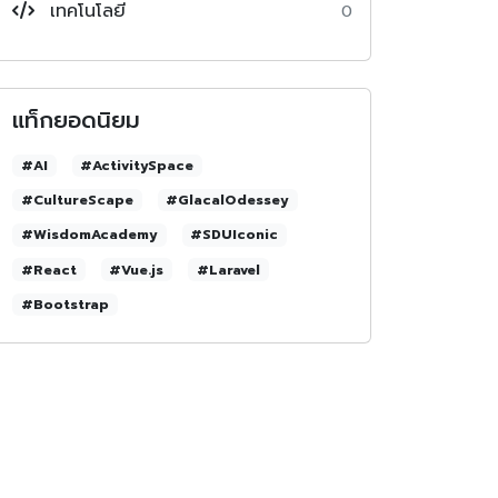
เทคโนโลยี
0
แท็กยอดนิยม
#AI
#ActivitySpace
#CultureScape
#GlacalOdessey
#WisdomAcademy
#SDUIconic
#React
#Vue.js
#Laravel
#Bootstrap