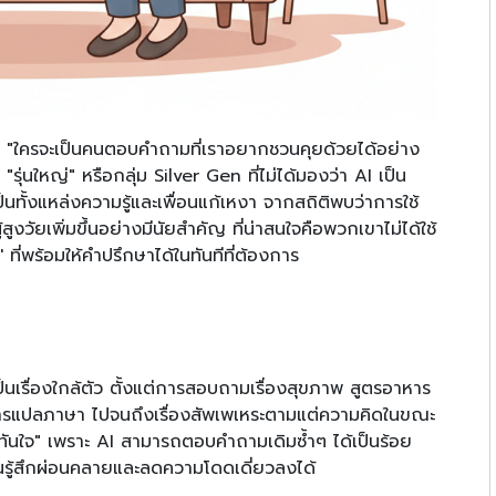
รกิจ "ใครจะเป็นคนตอบคำถามที่เราอยากชวนคุยด้วยได้อย่าง
อง "รุ่นใหญ่" หรือกลุ่ม Silver Gen ที่ไม่ได้มองว่า AI เป็น
ป็นทั้งแหล่งความรู้และเพื่อนแก้เหงา จากสถิติพบว่าการใช้
งวัยเพิ่มขึ้นอย่างมีนัยสำคัญ ที่น่าสนใจคือพวกเขาไม่ได้ใช้
ด' ที่พร้อมให้คำปรึกษาได้ในทันทีที่ต้องการ
เรื่องใกล้ตัว ตั้งแต่การสอบถามเรื่องสุขภาพ สูตรอาหาร
ารแปลภาษา ไปจนถึงเรื่องสัพเพเหระตามแต่ความคิดในขณะ
ะและทันใจ" เพราะ AI สามารถตอบคำถามเดิมซ้ำๆ ได้เป็นร้อย
งานรู้สึกผ่อนคลายและลดความโดดเดี่ยวลงได้