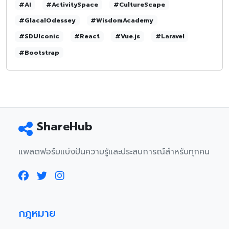
#AI
#ActivitySpace
#CultureScape
#GlacalOdessey
#WisdomAcademy
#SDUIconic
#React
#Vue.js
#Laravel
#Bootstrap
ShareHub
แพลตฟอร์มแบ่งปันความรู้และประสบการณ์สำหรับทุกคน
กฎหมาย